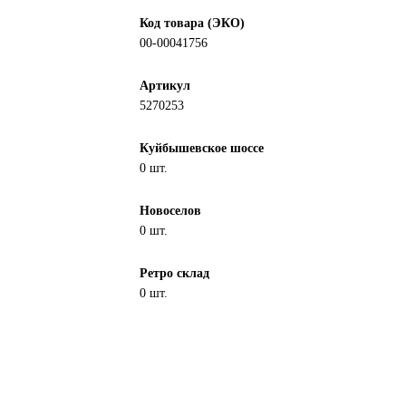
Код товара (ЭКО)
00-00041756
Артикул
5270253
Куйбышевское шоссе
0 шт.
Новоселов
0 шт.
Ретро склад
0 шт.