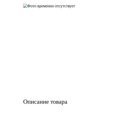
LIQUI MOLY
LUXE
MANNOL
MOBIL
MOTUL
OIL RIGHT
Petro Canada
REPSOL
Описание товара
SHELL