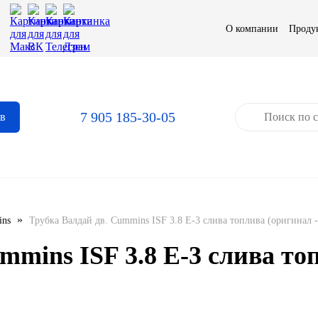
О компании
Проду
7 905 185-30-05
ов
»
ns
Трубка Валдай дв. Cummins ISF 3.8 Е-3 слива топлива (оригинал
mmins ISF 3.8 Е-3 слива то