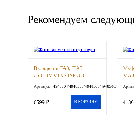
SINTEC
Рекомендуем следующ
TOTACHI
TOTAL
UNIX
Вкладыши ГАЗ, ПАЗ
Муф
Valvoline
дв.CUMMINS ISF 3.8
МАЗ-
коренные+шатунные d=0.00
(SA
ZIC
Артикул:
4948504/4948505/4948506/4948508/4948509
Артик
, к-т
BP VISCO
6599 ₽
4136
В КОРЗИНУ
ГАЗПРОМ
ЛУКОЙЛ