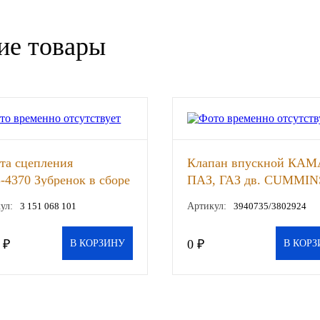
ие товары
та сцепления
Клапан впускной КАМ
4370 Зубренок в сборе
ПАЗ, ГАЗ дв. CUMMIN
CHS), шт
Е-3/Е-4 ISF 3.8, Е-3/Е-4
ул:
3 151 068 101
Артикул:
3940735/3802924
ISBe (CUMMINS), шт
 ₽
0 ₽
В КОРЗИНУ
В КОРЗ