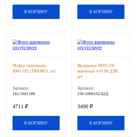
Другие бренды подшипников
В КОРЗИНУ
В КОРЗИНУ
Автожидкости
Охлаждающие жидкости
Тормозные жидкости
Муфта сцепления
Вкладыши ЯМЗ-236
Специальные жидкости
ЯМЗ-182 (ПРАМО), шт
коренные d+0.00 ДЗВ,
шт
Автосмазки
Артикул:
Артикул:
182-1601180
236-1000102-Б2Д
CHEVRON
4711 ₽
3490 ₽
OIL RIGHT
В КОРЗИНУ
В КОРЗИНУ
АГРИНОЛ