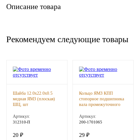
Описание товара
Новоуфимский НПЗ
Оригинальные масла
Рекомендуем следующие товары
РОСНЕФТЬ
MOZER
North Sea Lubricants
Подшипники
Шайба 12.0х22.0х0.5
Кольцо ЯМЗ КПП
медная ЯМЗ (плоская)
стопорное подшипника
АПП
ШЦ, шт
вала промежуточного
АВТОДИЗЕЛЬ, шт
Артикул:
Артикул:
ГПЗ
312310-П
200-1701065
20 ₽
29 ₽
ЕПК