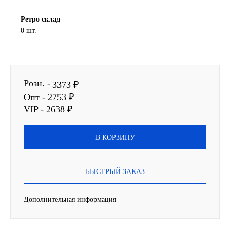
SINTEC
Ретро склад
0 шт.
TOTACHI
TOTAL
Розн. -
3373 ₽
UNIX
Опт - 2753 ₽
VIP - 2638 ₽
Valvoline
В КОРЗИНУ
ZIC
BP VISCO
БЫСТРЫЙ ЗАКАЗ
ГАЗПРОМ
Дополнительная информация
ЛУКОЙЛ