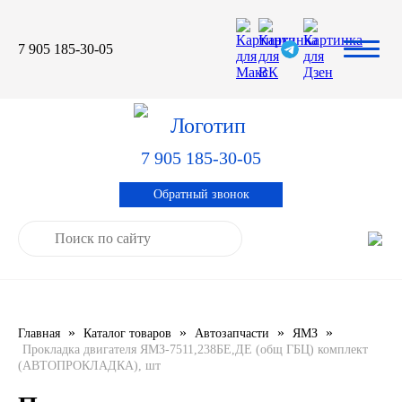
7 905 185-30-05
Автомасла
Автоновости
Технические характеристики
выпускаемой продукции
3TON
Автоблог
Применяемость тормозных
барабанов и ступиц
7 905 185-30-05
AGIP
Специальная оценка условий труда
Система контроля качества
Обратный звонок
CASTROL
Сертификация продукции
ELF
ENI
»
»
»
»
Главная
Каталог товаров
Автозапчасти
ЯМЗ
IDEMITSU
Прокладка двигателя ЯМЗ-7511,238БЕ,ДЕ (общ ГБЦ) комплект
(АВТОПРОКЛАДКА), шт
KIXX