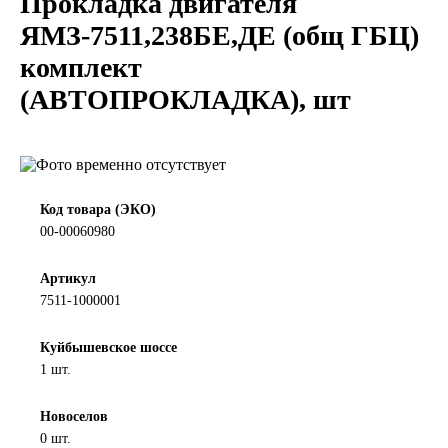
Прокладка двигателя
LIQUI MOLY
ЯМЗ-7511,238БЕ,ДЕ (общ ГБЦ)
комплект
LUXE
(АВТОПРОКЛАДКА), шт
MANNOL
MOBIL
Код товара (ЭКО)
MOTUL
00-00060980
OIL RIGHT
Артикул
7511-1000001
Petro Canada
Куйбышевское шоссе
1 шт.
REPSOL
Новоселов
SHELL
0 шт.