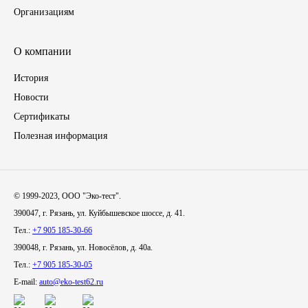
Организациям
Иномарки
О компании
КРАЗ
История
ММЗ
Новости
Сертификаты
ЛИАЗ
Полезная информация
МТЗ
© 1999-2023, ООО "Эко-тест".
Спецтехника
390047, г. Рязань, ул. Куйбышевское шоссе, д. 41.
Тел.:
+7 905 185-30-66
УАЗ
390048, г. Рязань, ул. Новосёлов, д. 40а.
Тел.:
+7 905 185-30-05
УРАЛ
E-mail:
auto@eko-test62.ru
Фильтры