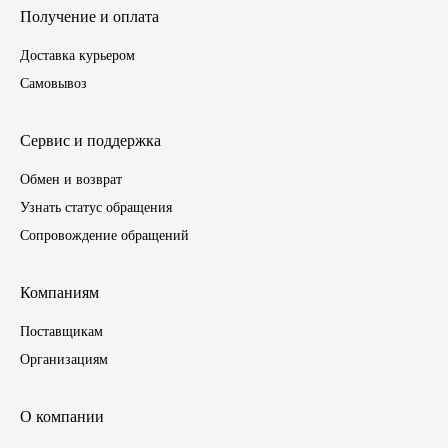
Получение и оплата
ЯМЗ
Доставка курьером
Самовывоз
Cummmins
Автотовары
Сервис и поддержка
Обмен и возврат
Автоаксессуары
Узнать статус обращения
Сопровождение обращений
Автохимия
Материалы для ремонта
Компаниям
Поставщикам
АКБ
Организациям
Свечи
О компании
Лампы