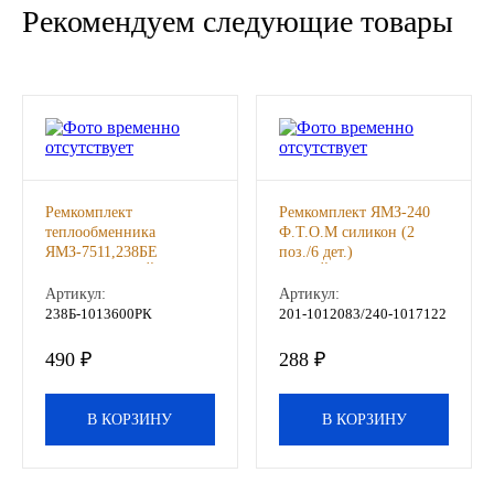
Рекомендуем следующие товары
ГАЗПРОМ
РОСНЕФТЬ
Автозапчасти
ЗИЛ
Ремкомплект
Ремкомплект ЯМЗ-240
теплообменника
Ф.Т.О.М силикон (2
ЯМЗ-7511,238БЕ
поз./6 дет.)
ВАЗ
силикон СТРОЙМАШ,
СТРОЙМАШ, шт
шт
Артикул:
Артикул:
МАЗ
238Б-1013600РК
201-1012083/240-1017122
490 ₽
288 ₽
КАМАЗ
В КОРЗИНУ
В КОРЗИНУ
ГАЗ
ПАЗ, КАВЗ