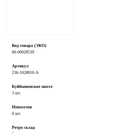
SINTEC
TOTACHI
TOTAL
Код товара (ЭКО)
00-00028539
UNIX
Артикул
Valvoline
236-1028010-А
ZIC
Куйбышевское шоссе
3 шт.
BP VISCO
Новоселов
ГАЗПРОМ
0 шт.
ЛУКОЙЛ
Ретро склад