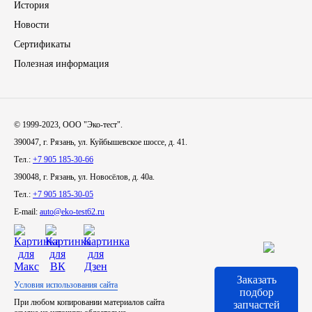
История
Новости
Инструмент
Сертификаты
Шины
Полезная информация
Хомуты
© 1999-2023, ООО "Эко-тест".
Шланги, рукава
390047, г. Рязань, ул. Куйбышевское шоссе, д. 41.
Тел.:
+7 905 185-30-66
Книги, бланки
390048, г. Рязань, ул. Новосёлов, д. 40а.
Тел.:
+7 905 185-30-05
Метизы универсальные
E-mail:
auto@eko-test62.ru
Фитинги
Диски
Заказать
Условия использования сайта
подбор
При любом копировании материалов сайта
запчастей
Камеры колеса, ободная лента