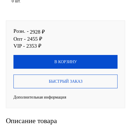
0 шт.
Новоуфимский НПЗ
Оригинальные масла
Розн. -
2928 ₽
РОСНЕФТЬ
Опт - 2455 ₽
VIP - 2353 ₽
MOZER
В КОРЗИНУ
North Sea Lubricants
БЫСТРЫЙ ЗАКАЗ
Подшипники
АПП
Дополнительная информация
ГПЗ
Описание товара
ЕПК