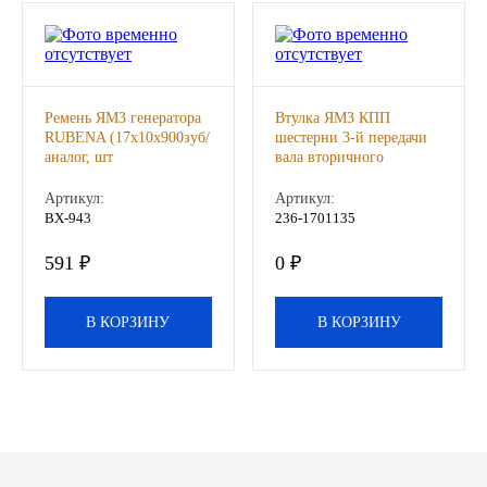
Иномарки
КРАЗ
Ремень ЯМЗ генератора
Втулка ЯМЗ КПП
RUBENA (17х10х900зуб/
шестерни 3-й передачи
ММЗ
аналог, шт
вала вторичного
АВТОДИЗЕЛЬ, шт
Артикул:
Артикул:
ЛИАЗ
ВХ-943
236-1701135
МТЗ
591 ₽
0 ₽
Спецтехника
В КОРЗИНУ
В КОРЗИНУ
УАЗ
УРАЛ
Фильтры