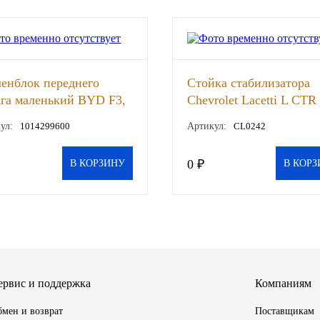
енблок переднего
Стойка стабилизатора
га маленький BYD F3,
Chevrolet Lacetti L CTR
CLKD-10, шт
ул:
1014299600
Артикул:
CL0242
0 ₽
В КОРЗИНУ
В КОРЗ
ервис и поддержка
Компаниям
мен и возврат
Поставщикам