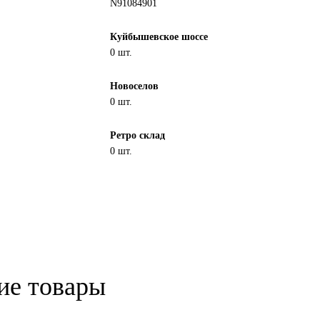
N91084901
Куйбышевское шоссе
0 шт.
Новоселов
0 шт.
Ретро склад
0 шт.
ие товары