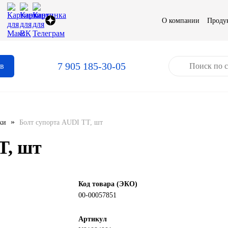
О компании
Проду
7 905 185-30-05
ов
»
ки
Болт супорта AUDI TT, шт
T, шт
Код товара (ЭКО)
00-00057851
Артикул