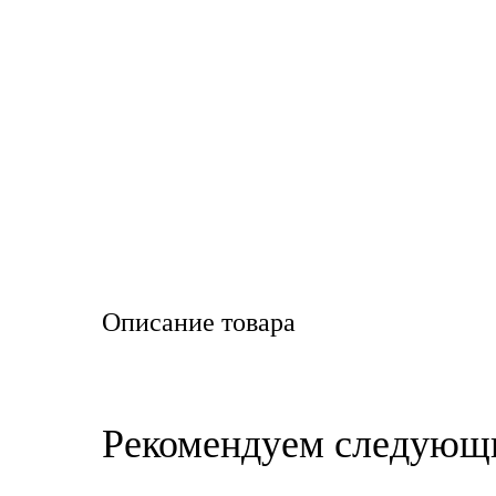
LIQUI MOLY
LUXE
MANNOL
MOBIL
MOTUL
OIL RIGHT
Описание товара
Petro Canada
REPSOL
Рекомендуем следующ
SHELL