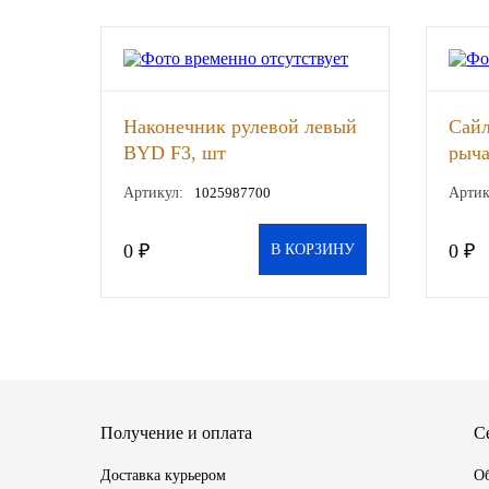
SINTEC
TOTACHI
Наконечник рулевой левый
Сайл
TOTAL
BYD F3, шт
рыча
шт
Артикул:
1025987700
Артик
UNIX
0 ₽
0 ₽
Valvoline
В КОРЗИНУ
ZIC
BP VISCO
ГАЗПРОМ
Получение и оплата
С
ЛУКОЙЛ
Доставка курьером
Об