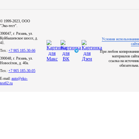
ЯМЗ
© 1999-2023, ООО
"Эко-тест".
Cummmins
390047, г. Рязань, ул.
Куйбышевское шоссе, д.
Условия использования
41.
Автотовары
сайта
Тел.:
+7 905 185-30-66
При любом копировании
материалов сайта
390048, г. Рязань, ул.
Автоаксессуары
ссылка на источник
Новосёлов, д. 40а.
обязательна.
Тел.:
+7 905 185-30-05
Автохимия
E-mail:
auto@eko-
test62.ru
Материалы для ремонта
АКБ
Свечи
Лампы