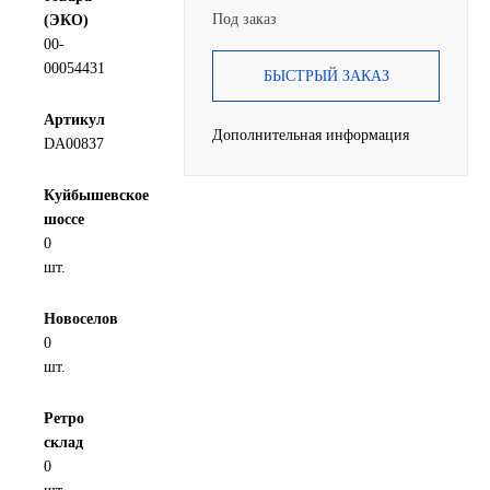
Под заказ
(ЭКО)
SINTEC
00-
00054431
БЫСТРЫЙ ЗАКАЗ
TOTACHI
Артикул
Дополнительная информация
TOTAL
DA00837
UNIX
Куйбышевское
шоссе
0
Valvoline
шт.
ZIC
Новоселов
0
BP VISCO
шт.
ГАЗПРОМ
Ретро
склад
0
ЛУКОЙЛ