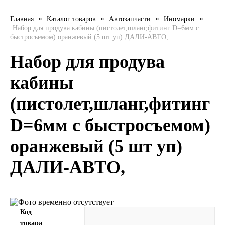
LIQUI MOLY
»
»
»
»
Главная
Каталог товаров
Автозапчасти
Иномарки
Набор для продува кабины (пистолет,шланг,фитинг D=6мм с
быстросъемом) оранжевый (5 шт уп) ДАЛИ-АВТО,
LUXE
Набор для продува
MANNOL
кабины
MOBIL
(пистолет,шланг,фитинг
MOTUL
D=6мм с быстросъемом)
OIL RIGHT
оранжевый (5 шт уп)
ДАЛИ-АВТО,
Petro Canada
REPSOL
Код
SHELL
товара