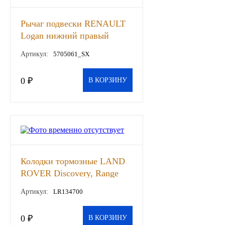
ГАЗПРОМ
Рычаг подвески RENAULT
Logan нижний правый
РОСНЕФТЬ
(STELLOX), шт
Артикул:
5705061_SX
Автозапчасти
0 ₽
В КОРЗИНУ
ЗИЛ
ВАЗ
МАЗ
Колодки тормозные LAND
КАМАЗ
ROVER Discovery, Range
Rover Sport (09-) передние
Артикул:
LR134700
ГАЗ
(4шт ) OE, к-т
0 ₽
В КОРЗИНУ
ПАЗ, КАВЗ