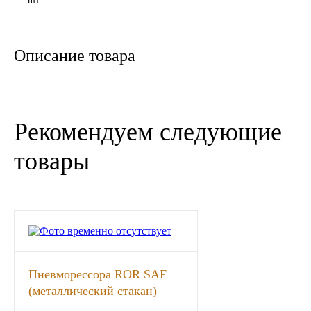
шт.
Новоуфимский НПЗ
Описание товара
Оригинальные масла
РОСНЕФТЬ
Рекомендуем следующие
MOZER
товары
North Sea Lubricants
Подшипники
АПП
ГПЗ
Пневморессора ROR SAF
(металлический стакан)
ЕПК
(4шп M12, 1отв штуц