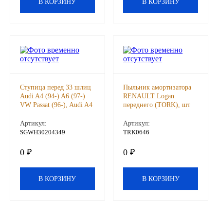
В КОРЗИНУ
В КОРЗИНУ
Другие бренды подшипников
Автожидкости
Охлаждающие жидкости
Ступица перед 33 шлиц
Пыльник амортизатора
Тормозные жидкости
Audi A4 (94-) A6 (97-)
RENAULT Logan
VW Passat (96-), Audi A4
переднего (TORK), шт
Специальные жидкости
A6,Passat B5,Skoda
Superb SE,
Артикул:
Артикул:
SGWH30204349
TRK0646
Автосмазки
0 ₽
0 ₽
CHEVRON
В КОРЗИНУ
В КОРЗИНУ
OIL RIGHT
АГРИНОЛ