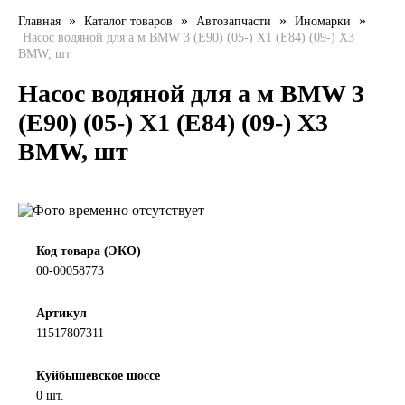
»
»
»
»
Главная
Каталог товаров
Автозапчасти
Иномарки
LIQUI MOLY
Насос водяной для а м BMW 3 (E90) (05-) X1 (E84) (09-) X3
BMW, шт
LUXE
Насос водяной для а м BMW 3
MANNOL
(E90) (05-) X1 (E84) (09-) X3
BMW, шт
MOBIL
MOTUL
OIL RIGHT
Код товара (ЭКО)
00-00058773
Petro Canada
Артикул
11517807311
REPSOL
Куйбышевское шоссе
SHELL
0 шт.