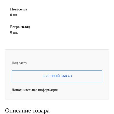
SINTEC
Новоселов
0 шт.
TOTACHI
Ретро склад
0 шт.
TOTAL
UNIX
Valvoline
Под заказ
ZIC
БЫСТРЫЙ ЗАКАЗ
BP VISCO
Дополнительная информация
ГАЗПРОМ
Описание товара
ЛУКОЙЛ