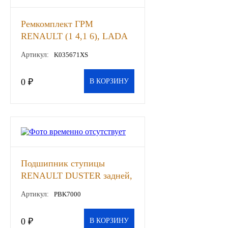
Другие бренды подшипников
Ремкомплект ГРМ
RENAULT (1 4,1 6), LADA
Автожидкости
Largus 16 кл (GATES), шт
Артикул:
K035671XS
Охлаждающие жидкости
0 ₽
В КОРЗИНУ
Тормозные жидкости
Специальные жидкости
Автосмазки
Подшипник ступицы
CHEVRON
RENAULT DUSTER задней,
шт
Артикул:
PBK7000
OIL RIGHT
0 ₽
АГРИНОЛ
В КОРЗИНУ