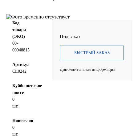
SINTEC
Код
TOTACHI
товара
Под заказ
(ЭКО)
TOTAL
00-
00048815
БЫСТРЫЙ ЗАКАЗ
UNIX
Артикул
Дополнительная информация
Valvoline
CL0242
ZIC
Куйбышевское
шоссе
0
BP VISCO
шт.
ГАЗПРОМ
Новоселов
0
ЛУКОЙЛ
шт.