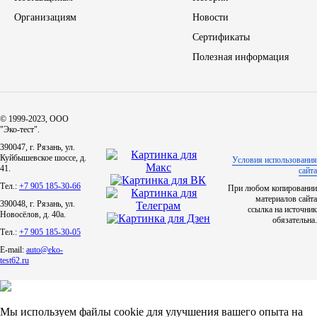
Организациям
Новости
ЯМЗ
Сертификаты
Полезная информация
Cummmins
Автотовары
© 1999-2023, ООО
"Эко-тест".
Автоаксессуары
390047, г. Рязань, ул.
Куйбышевское шоссе, д.
Условия использования
41.
Автохимия
сайта
Тел.:
+7 905 185-30-66
При любом копировании
материалов сайта
390048, г. Рязань, ул.
Материалы для ремонта
ссылка на источник
Новосёлов, д. 40а.
обязательна.
Тел.:
+7 905 185-30-05
АКБ
E-mail:
auto@eko-
test62.ru
Свечи
Лампы
Мы используем файлы cookie для улучшения вашего опыта на