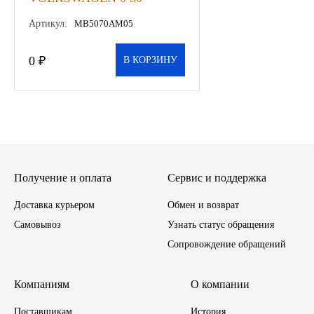
(KING), к-т
Артикул:
MB5070AM05
Иномарки
0 ₽
В КОРЗИНУ
КРАЗ
ММЗ
ЛИАЗ
МТЗ
Получение и оплата
Сервис и поддержка
Спецтехника
Доставка курьером
Обмен и возврат
Самовывоз
Узнать статус обращения
УАЗ
Сопровождение обращений
УРАЛ
Компаниям
О компании
Фильтры
Поставщикам
История