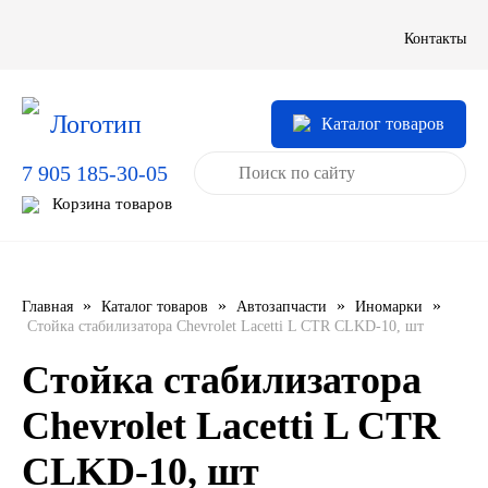
LIQUI MOLY
Контакты
LUXE
Каталог товаров
MANNOL
7 905 185-30-05
MOBIL
Корзина товаров
MOTUL
OIL RIGHT
»
»
»
»
Главная
Каталог товаров
Автозапчасти
Иномарки
Стойка стабилизатора Chevrolet Lacetti L CTR CLKD-10, шт
Petro Canada
Стойка стабилизатора
REPSOL
Chevrolet Lacetti L CTR
CLKD-10, шт
SHELL