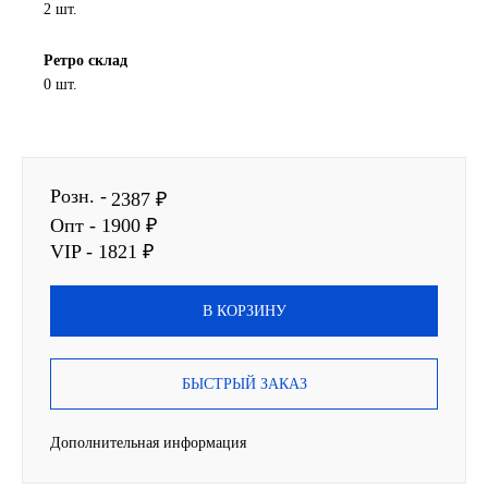
2 шт.
SINTEC
Ретро склад
0 шт.
TOTACHI
TOTAL
Розн. -
UNIX
2387 ₽
Опт - 1900 ₽
Valvoline
VIP - 1821 ₽
ZIC
В КОРЗИНУ
BP VISCO
БЫСТРЫЙ ЗАКАЗ
ГАЗПРОМ
Дополнительная информация
ЛУКОЙЛ