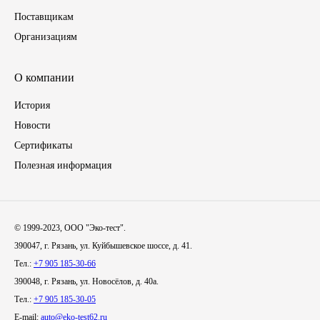
Поставщикам
Иномарки
Организациям
КРАЗ
О компании
ММЗ
История
Новости
ЛИАЗ
Сертификаты
Полезная информация
МТЗ
Спецтехника
© 1999-2023, ООО "Эко-тест".
УАЗ
390047, г. Рязань, ул. Куйбышевское шоссе, д. 41.
Тел.:
+7 905 185-30-66
УРАЛ
390048, г. Рязань, ул. Новосёлов, д. 40а.
Тел.:
+7 905 185-30-05
Фильтры
E-mail:
auto@eko-test62.ru