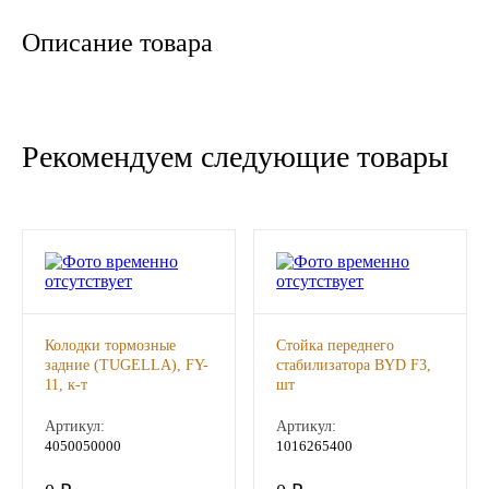
Новоуфимский НПЗ
Описание товара
Оригинальные масла
РОСНЕФТЬ
Рекомендуем следующие товары
MOZER
North Sea Lubricants
Подшипники
Колодки тормозные
Стойка переднего
АПП
задние (TUGELLA), FY-
стабилизатора BYD F3,
11, к-т
шт
ГПЗ
Артикул:
Артикул:
4050050000
1016265400
ЕПК