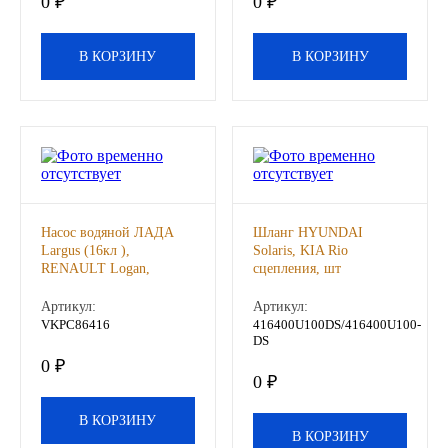
0 ₽
0 ₽
Другие бренды подшипников
В КОРЗИНУ
В КОРЗИНУ
Автожидкости
Охлаждающие жидкости
Тормозные жидкости
Специальные жидкости
Насос водяной ЛАДА
Шланг HYUNDAI
Largus (16кл ),
Solaris, KIA Rio
RENAULT Logan,
сцепления, шт
Автосмазки
Sandero (SKF), шт
Артикул:
Артикул:
VKPC86416
416400U100DS/416400U100-
CHEVRON
DS
0 ₽
0 ₽
OIL RIGHT
В КОРЗИНУ
АГРИНОЛ
В КОРЗИНУ