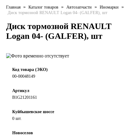
»
»
»
»
Главная
Каталог товаров
Автозапчасти
Иномарки
LIQUI MOLY
Диск тормозной RENAULT Logan 04- (GALFER), шт
LUXE
Диск тормозной RENAULT
Logan 04- (GALFER), шт
MANNOL
MOBIL
MOTUL
Код товара (ЭКО)
00-00048149
OIL RIGHT
Артикул
B1G21201161
Petro Canada
Куйбышевское шоссе
REPSOL
0 шт.
SHELL
Новоселов