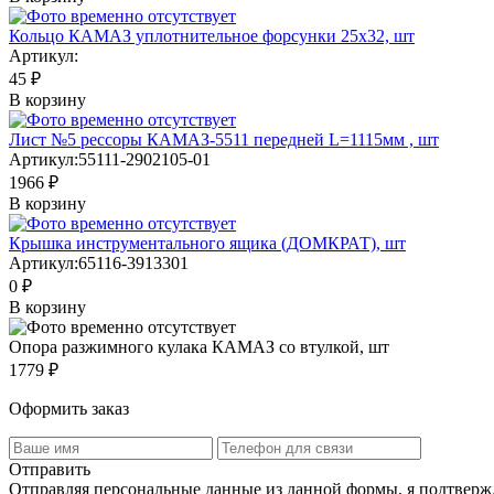
Кольцо КАМАЗ уплотнительное форсунки 25х32, шт
Артикул:
45 ₽
В корзину
Лист №5 рессоры КАМАЗ-5511 передней L=1115мм , шт
Артикул:
55111-2902105-01
1966 ₽
В корзину
Крышка инструментального ящика (ДОМКРАТ), шт
Артикул:
65116-3913301
0 ₽
В корзину
Опора разжимного кулака КАМАЗ со втулкой, шт
1779 ₽
Оформить заказ
Отправить
Отправляя персональные данные из данной формы, я подтвержд