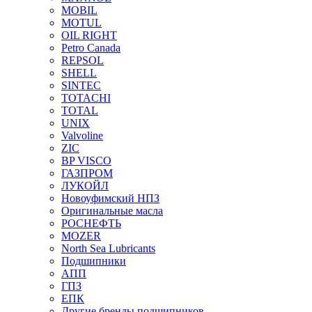
MOBIL
MOTUL
OIL RIGHT
Petro Canada
REPSOL
SHELL
SINTEC
TOTACHI
TOTAL
UNIX
Valvoline
ZIC
BP VISCO
ГАЗПРОМ
ЛУКОЙЛ
Новоуфимский НПЗ
Оригинальные масла
РОСНЕФТЬ
MOZER
North Sea Lubricants
Подшипники
АПП
ГПЗ
ЕПК
Другие бренды подшипников