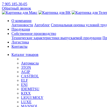
7 905 185-30-05
Обратный звонок
О компании
Автоновости
Автоблог
Специальная оценка условий тру
Продукция
Собственное производство
Технические характеристики выпускаемой продукции
Пр
Логистика
Контакты
Каталог товаров
Автомасла
3TON
AGIP
CASTROL
ELF
ENI
IDEMITSU
KIXX
LIQUI MOLY
LUXE
MANNOL