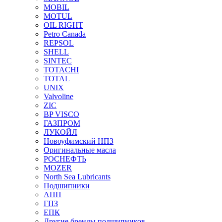
MOBIL
MOTUL
OIL RIGHT
Petro Canada
REPSOL
SHELL
SINTEC
TOTACHI
TOTAL
UNIX
Valvoline
ZIC
BP VISCO
ГАЗПРОМ
ЛУКОЙЛ
Новоуфимский НПЗ
Оригинальные масла
РОСНЕФТЬ
MOZER
North Sea Lubricants
Подшипники
АПП
ГПЗ
ЕПК
Другие бренды подшипников