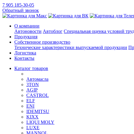
7 905 185-30-05
Обратный звонок
О компании
Автоновости
Автоблог
Специальная оценка условий тру
Продукция
Собственное производство
Технические характеристики выпускаемой продукции
Пр
Логистика
Контакты
Каталог товаров
Автомасла
3TON
AGIP
CASTROL
ELF
ENI
IDEMITSU
KIXX
LIQUI MOLY
LUXE
MANNOL