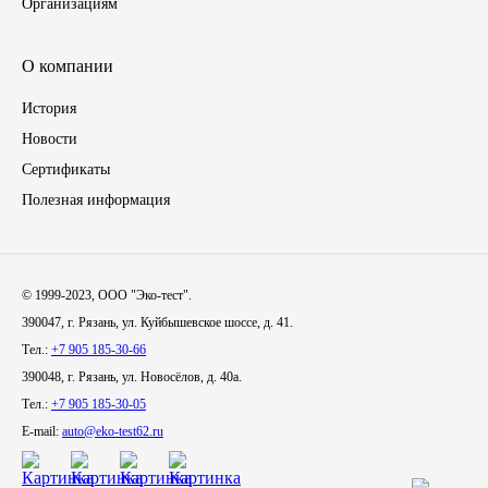
Организациям
Иномарки
О компании
КРАЗ
История
Новости
ММЗ
Сертификаты
Полезная информация
ЛИАЗ
МТЗ
© 1999-2023, ООО "Эко-тест".
Спецтехника
390047, г. Рязань, ул. Куйбышевское шоссе, д. 41.
Тел.:
+7 905 185-30-66
УАЗ
390048, г. Рязань, ул. Новосёлов, д. 40а.
Тел.:
+7 905 185-30-05
УРАЛ
E-mail:
auto@eko-test62.ru
Фильтры