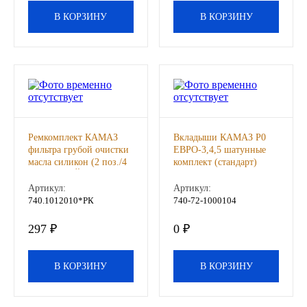
В КОРЗИНУ
В КОРЗИНУ
Другие бренды подшипников
Автожидкости
Охлаждающие жидкости
Тормозные жидкости
Ремкомплект КАМАЗ
Вкладыши КАМАЗ Р0
фильтра грубой очистки
ЕВРО-3,4,5 шатунные
Специальные жидкости
масла силикон (2 поз./4
комплект (стандарт)
дет.) СТРОЙМАШ , шт
(ДЗВ) (Димитровград),
к-т
Артикул:
Артикул:
Автосмазки
740.1012010*РК
740-72-1000104
297 ₽
0 ₽
CHEVRON
OIL RIGHT
В КОРЗИНУ
В КОРЗИНУ
АГРИНОЛ