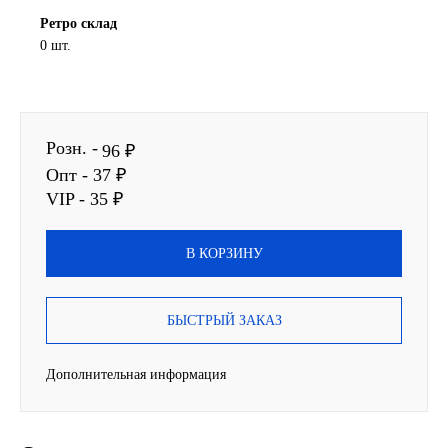
Ретро склад
SINTEC
0 шт.
TOTACHI
TOTAL
Розн. -
96 ₽
Опт - 37 ₽
UNIX
VIP - 35 ₽
Valvoline
В КОРЗИНУ
ZIC
БЫСТРЫЙ ЗАКАЗ
BP VISCO
Дополнительная информация
ГАЗПРОМ
ЛУКОЙЛ