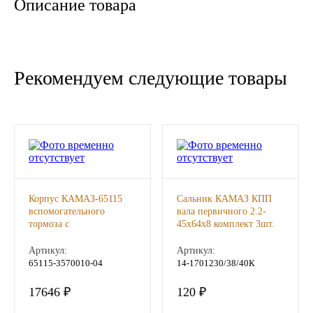
Описание товара
Новоуфимский НПЗ
Оригинальные масла
Рекомендуем следующие товары
РОСНЕФТЬ
MOZER
North Sea Lubricants
Подшипники
Корпус КАМАЗ-65115
Сальник КАМАЗ КПП
вспомогательного
вала первичного 2.2-
тормоза с
45х64х8 комплект 3шт.
АПП
пневмоцилиндром в
ГОСТ 8752-79 ЧРТИ ,
сборе (ОАО КАМАЗ) ,
шт
Артикул:
Артикул:
шт
65115-3570010-04
14-1701230/38/40К
ГПЗ
17646 ₽
120 ₽
ЕПК