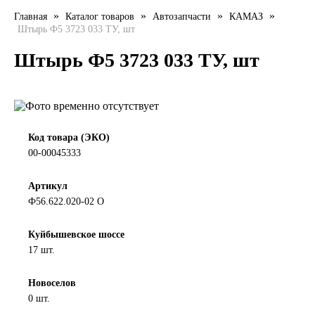
»
»
»
»
Главная
Каталог товаров
Автозапчасти
КАМАЗ
LIQUI MOLY
Штырь Ф5 3723 033 ТУ, шт
LUXE
Штырь Ф5 3723 033 ТУ, шт
MANNOL
MOBIL
Код товара (ЭКО)
00-00045333
MOTUL
Артикул
OIL RIGHT
Ф56.622.020-02 О
Petro Canada
Куйбышевское шоссе
17 шт.
REPSOL
Новоселов
0 шт.
SHELL