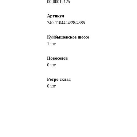
00-00012125
Артикул
740-1104424/28/4385
Куйбышевское шоссе
1 шт.
Новоселов
0 шт.
Ретро склад
0 шт.