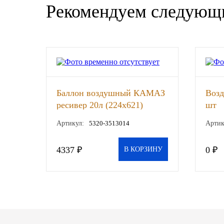
Рекомендуем следующ
SINTEC
TOTACHI
TOTAL
UNIX
Баллон воздушный КАМАЗ
Воз
ресивер 20л (224х621)
шт
Valvoline
(АВТОТЕХНОЛОГИЯ), шт
Артикул:
5320-3513014
Артик
ZIC
4337 ₽
0 ₽
В КОРЗИНУ
BP VISCO
ГАЗПРОМ
ЛУКОЙЛ