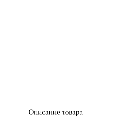
LIQUI MOLY
LUXE
MANNOL
MOBIL
MOTUL
OIL RIGHT
Petro Canada
Описание товара
REPSOL
SHELL