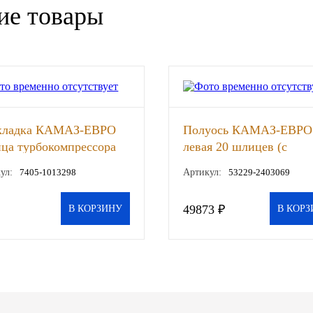
ие товары
кладка КАМАЗ-ЕВРО
Полуось КАМАЗ-ЕВРО
ца турбокомпрессора
левая 20 шлицев (с
нит 1.0мм
блокировкой, двойной
ул:
7405-1013298
Артикул:
53229-2403069
НОДРАЙВ , шт
шлиц) (ОАО КАМАЗ) ,
49873 ₽
В КОРЗИНУ
В КОРЗ