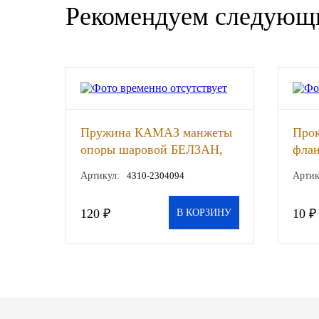
Рекомендуем следующ
SINTEC
TOTACHI
TOTAL
UNIX
Пружина КАМАЗ манжеты
Про
опоры шаровой БЕЛЗАН,
флан
Valvoline
шт
паро
Артикул:
4310-2304094
Артик
ТЕХ
ZIC
120 ₽
10 ₽
В КОРЗИНУ
BP VISCO
ГАЗПРОМ
ЛУКОЙЛ