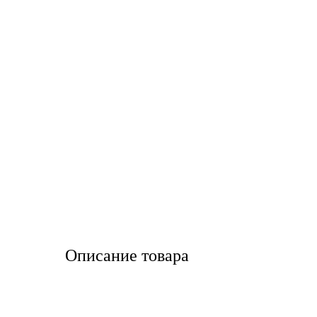
LIQUI MOLY
LUXE
MANNOL
MOBIL
MOTUL
OIL RIGHT
Petro Canada
Описание товара
REPSOL
SHELL