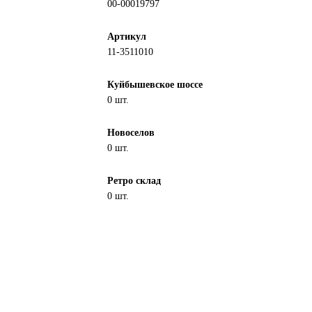
00-00019797
Артикул
11-3511010
Куйбышевское шоссе
0 шт.
Новоселов
0 шт.
Ретро склад
0 шт.