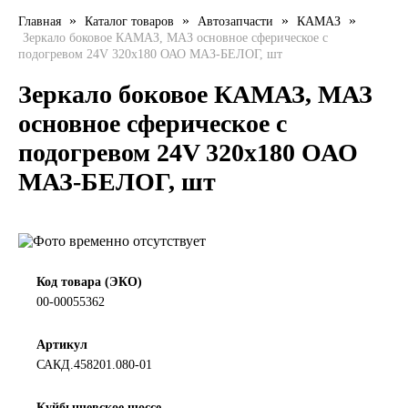
»
»
»
»
Главная
Каталог товаров
Автозапчасти
КАМАЗ
LIQUI MOLY
Зеркало боковое КАМАЗ, МАЗ основное сферическое с
подогревом 24V 320х180 ОАО МАЗ-БЕЛОГ, шт
LUXE
Зеркало боковое КАМАЗ, МАЗ
MANNOL
основное сферическое с
подогревом 24V 320х180 ОАО
MOBIL
МАЗ-БЕЛОГ, шт
MOTUL
OIL RIGHT
Код товара (ЭКО)
Petro Canada
00-00055362
REPSOL
Артикул
САКД.458201.080-01
SHELL
Куйбышевское шоссе