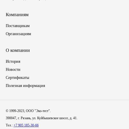
Иномарки
Компаниям
КРАЗ
Поставщикам
Организациям
ММЗ
О компании
ЛИАЗ
История
МТЗ
Новости
Сертификаты
Спецтехника
Полезная информация
УАЗ
© 1999-2023, ООО "Эко-тест".
УРАЛ
390047, г. Рязань, ул. Куйбышевское шоссе, д. 41.
Тел.:
+7 905 185-30-66
Фильтры