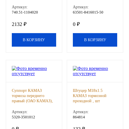
Артикул:
Артикул:
Другие бренды подшипников
740.51-1104020
63501-8416015-50
2132 ₽
0 ₽
Автожидкости
Охлаждающие жидкости
В КОРЗИНУ
В КОРЗИНУ
Тормозные жидкости
Специальные жидкости
Автосмазки
Суппорт КАМАЗ
Штуцер М18х1.5
CHEVRON
тормоза переднего
КАМАЗ тормозной
правый (ОАО КАМАЗ),
проходной , шт
шт
OIL RIGHT
Артикул:
Артикул:
5320-3501012
864814
АГРИНОЛ