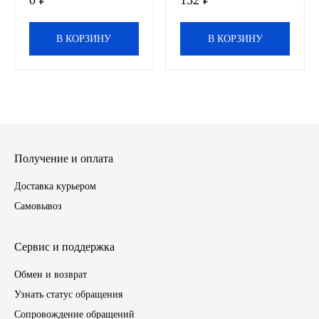
0 ₽
132 ₽
ГАЗПРОМ
В КОРЗИНУ
В КОРЗИНУ
РОСНЕФТЬ
Автозапчасти
ЗИЛ
Получение и оплата
ВАЗ
Доставка курьером
МАЗ
Самовывоз
КАМАЗ
Сервис и поддержка
ГАЗ
Обмен и возврат
Узнать статус обращения
ПАЗ, КАВЗ
Сопровождение обращений