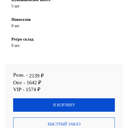
5 шт.
SINTEC
Новоселов
TOTACHI
0 шт.
TOTAL
Ретро склад
0 шт.
UNIX
Valvoline
Розн. -
2139 ₽
ZIC
Опт - 1642 ₽
VIP - 1574 ₽
BP VISCO
В КОРЗИНУ
ГАЗПРОМ
ЛУКОЙЛ
БЫСТРЫЙ ЗАКАЗ