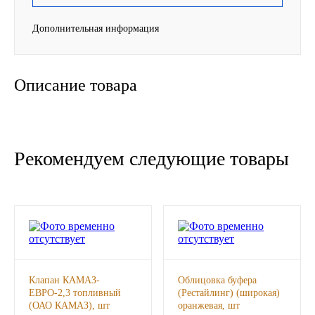
Новоуфимский НПЗ
Дополнительная информация
Оригинальные масла
Описание товара
РОСНЕФТЬ
MOZER
Рекомендуем следующие товары
North Sea Lubricants
Подшипники
АПП
ГПЗ
Клапан КАМАЗ-
Облицовка буфера
ЕВРО-2,3 топливный
(Рестайлинг) (широкая)
ЕПК
(ОАО КАМАЗ), шт
оранжевая, шт