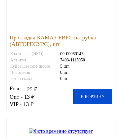
Инструмент
Шины
Прокладка КАМАЗ-ЕВРО патрубка
(АВТОРЕСУРС), шт
Хомуты
Код товара (ЭКО)
00-00060145
Шланги, рукава
Артикул
7403-1115050
Куйбышевское шоссе
5 шт.
Новоселов
0 шт.
Книги, бланки
Ретро склад
0 шт.
Розн. -
25 ₽
Метизы универсальные
Опт - 13 ₽
В КОРЗИНУ
VIP - 13 ₽
Фитинги
Диски
Камеры колеса, ободная лента