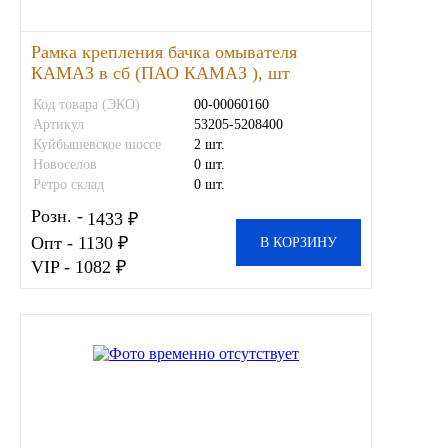
Другие бренды подшипников
Рамка крепления бачка омывателя
КАМАЗ в сб (ПАО КАМАЗ ), шт
Автожидкости
Код товара (ЭКО)
00-00060160
Артикул
53205-5208400
Охлаждающие жидкости
Куйбышевское шоссе
2 шт.
Новоселов
0 шт.
Тормозные жидкости
Ретро склад
0 шт.
Розн. -
1433 ₽
Специальные жидкости
Опт - 1130 ₽
В КОРЗИНУ
VIP - 1082 ₽
Автосмазки
CHEVRON
OIL RIGHT
АГРИНОЛ