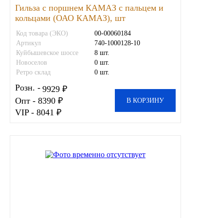
Гильза с поршнем КАМАЗ с пальцем и
Новоуфимский НПЗ
кольцами (ОАО КАМАЗ), шт
Код товара (ЭКО)
00-00060184
Оригинальные масла
Артикул
740-1000128-10
Куйбышевское шоссе
8 шт.
Новоселов
0 шт.
РОСНЕФТЬ
Ретро склад
0 шт.
Розн. -
MOZER
9929 ₽
Опт - 8390 ₽
В КОРЗИНУ
VIP - 8041 ₽
North Sea Lubricants
Подшипники
АПП
ГПЗ
ЕПК