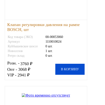
Иномарки
КРАЗ
Клапан регулировки давления на рампе
BOSCH, шт
ММЗ
Код товара (ЭКО)
00-00053060
Артикул
1110010024
ЛИАЗ
Куйбышевское шоссе
0 шт.
Новоселов
1 шт.
МТЗ
Ретро склад
0 шт.
Розн. -
3760 ₽
Спецтехника
Опт - 3068 ₽
В КОРЗИНУ
VIP - 2941 ₽
УАЗ
УРАЛ
Фильтры