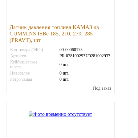
ГАЗПРОМ
РОСНЕФТЬ
Датчик давления топлива КАМАЗ дв
CUMMINS ISBe 185, 210, 270, 285
(PRAVT), шт
Автозапчасти
Код товара (ЭКО)
00-00060175
Артикул
PR.0281002937/0281002937
ЗИЛ
Куйбышевское
0 шт.
шоссе
ВАЗ
Новоселов
0 шт.
Ретро склад
0 шт.
МАЗ
Под заказ
КАМАЗ
ГАЗ
ПАЗ, КАВЗ