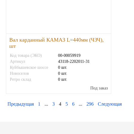
Вал карданный КАМАЗ L=440мм (ЧЗЧ),
шт
Код товара (ЭКО)
00-00059919
Артикул
43118-2202011-31
Куйбышевское шоссе
0 шт.
Новоселов
0 шт.
Ретро склад
0 шт.
Под заказ
Предыдущая
1
...
3
4
5
6
...
296
Следующая