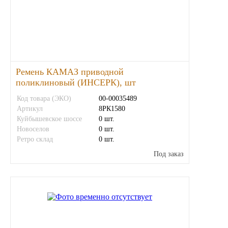
ЯМЗ
Cummmins
Автотовары
Ремень КАМАЗ приводной
поликлиновый (ИНСЕРК), шт
Автоаксессуары
Код товара (ЭКО)
00-00035489
Артикул
8РК1580
Куйбышевское шоссе
0 шт.
Автохимия
Новоселов
0 шт.
Ретро склад
0 шт.
Материалы для ремонта
Под заказ
АКБ
Свечи
Лампы