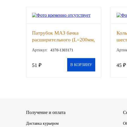
SINTEC
TOTACHI
Патрубок МАЗ бачка
Кол
TOTAL
расширительного (L=200мм,
шест
d=35) ОАО МАЗ, шт
51 з
Артикул:
4370-1303171
Артик
UNIX
51 ₽
45 ₽
Valvoline
В КОРЗИНУ
ZIC
BP VISCO
ГАЗПРОМ
Получение и оплата
С
ЛУКОЙЛ
Доставка курьером
Об