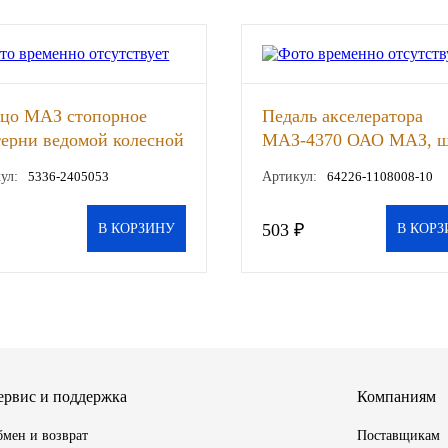
ьцо МАЗ стопорное
Педаль акселератора
ерни ведомой колесной
МАЗ-4370 ОАО МАЗ, 
уб ОАО МАЗ , шт
ул:
5336-2405053
Артикул:
64226-1108008-10
503 ₽
В КОРЗИНУ
В КОРЗ
ервис и поддержка
Компаниям
мен и возврат
Поставщикам