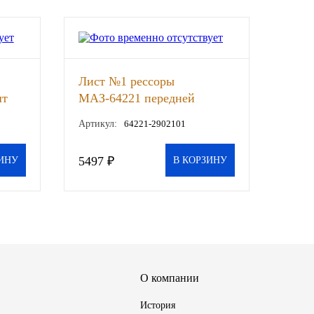
Лист №1 рессоры
шт
МАЗ-64221 передней
L=1910мм ЧМЗ, шт
Артикул:
64221-2902101
5497 ₽
ИНУ
В КОРЗИНУ
О компании
История