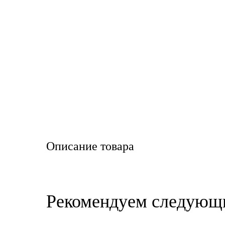
LIQUI MOLY
LUXE
MANNOL
MOBIL
MOTUL
OIL RIGHT
Описание товара
Petro Canada
REPSOL
Рекомендуем следующ
SHELL