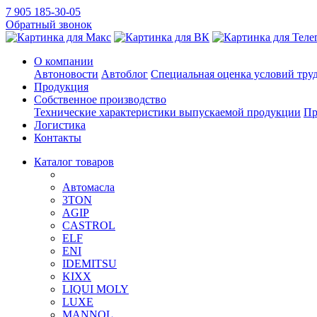
7 905 185-30-05
Обратный звонок
О компании
Автоновости
Автоблог
Специальная оценка условий тру
Продукция
Собственное производство
Технические характеристики выпускаемой продукции
Пр
Логистика
Контакты
Каталог товаров
Автомасла
3TON
AGIP
CASTROL
ELF
ENI
IDEMITSU
KIXX
LIQUI MOLY
LUXE
MANNOL