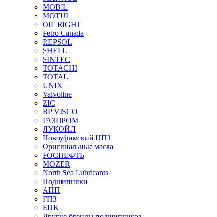
MOBIL
MOTUL
OIL RIGHT
Petro Canada
REPSOL
SHELL
SINTEC
TOTACHI
TOTAL
UNIX
Valvoline
ZIC
BP VISCO
ГАЗПРОМ
ЛУКОЙЛ
Новоуфимский НПЗ
Оригинальные масла
РОСНЕФТЬ
MOZER
North Sea Lubricants
Подшипники
АПП
ГПЗ
ЕПК
Другие бренды подшипников