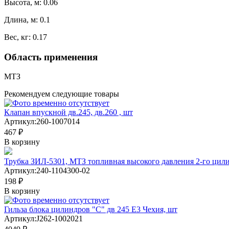
Высота, м: 0.06
Длина, м: 0.1
Вес, кг: 0.17
Область применения
МТЗ
Рекомендуем следующие товары
Клапан впускной дв.245, дв.260 , шт
Артикул:
260-1007014
467 ₽
В корзину
Трубка ЗИЛ-5301, МТЗ топливная высокого давления 2-го цил
Артикул:
240-1104300-02
198 ₽
В корзину
Гильза блока цилиндров "С" дв 245 Е3 Чехия, шт
Артикул:
J262-1002021