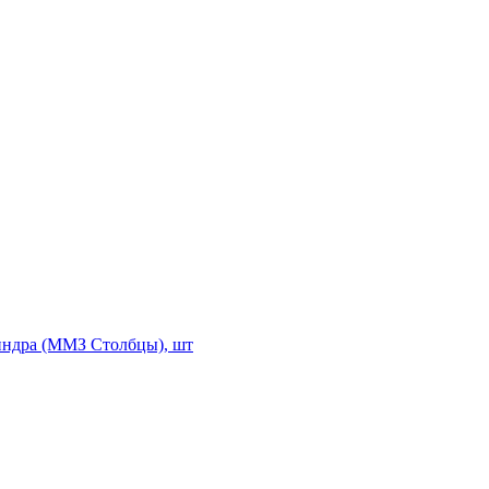
индра (ММЗ Столбцы), шт