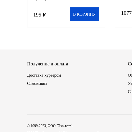
(БЗА
Другие бренды подшипников
1077
195 ₽
В КОРЗИНУ
Автожидкости
Охлаждающие жидкости
Тормозные жидкости
Получение и оплата
С
Специальные жидкости
Доставка курьером
Об
Автосмазки
Самовывоз
Уз
С
CHEVRON
OIL RIGHT
© 1999-2023, ООО "Эко-тест".
АГРИНОЛ