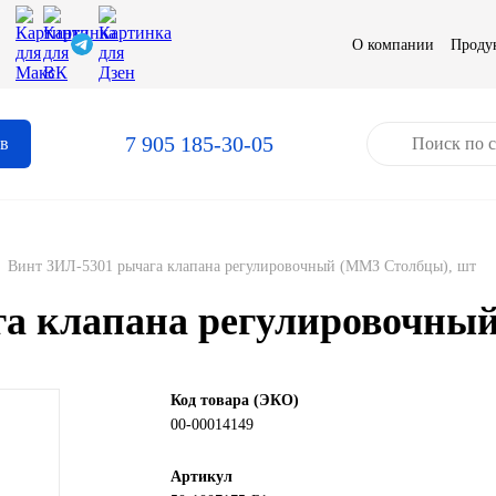
О компании
Проду
7 905 185-30-05
ов
»
Винт ЗИЛ-5301 рычага клапана регулировочный (ММЗ Столбцы), шт
га клапана регулировочны
Код товара (ЭКО)
00-00014149
Артикул