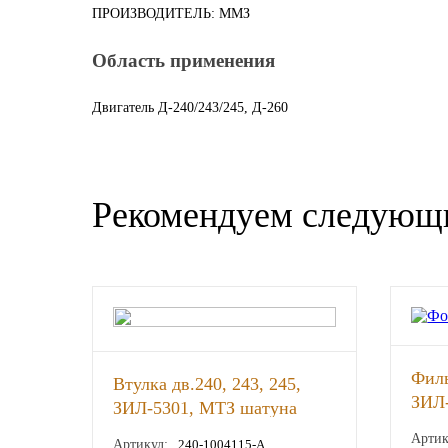
ПРОИЗВОДИТЕЛЬ: ММЗ
Новоуфимский НПЗ
Область применения
Оригинальные масла
Двигатель Д-240/243/245, Д-260
РОСНЕФТЬ
MOZER
Рекомендуем следующ
North Sea Lubricants
Подшипники
АПП
Фил
ГПЗ
Втулка дв.240, 243, 245,
ЗИЛ
ЗИЛ-5301, МТЗ шатуна
цент
(ММЗ), шт
ЕПК
Артик
Артикул:
240-1004115-А