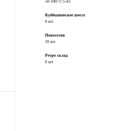
50-1007175-Б1
Куйбышевское шоссе
0 шт.
Новоселов
10 шт.
Ретро склад
0 шт.