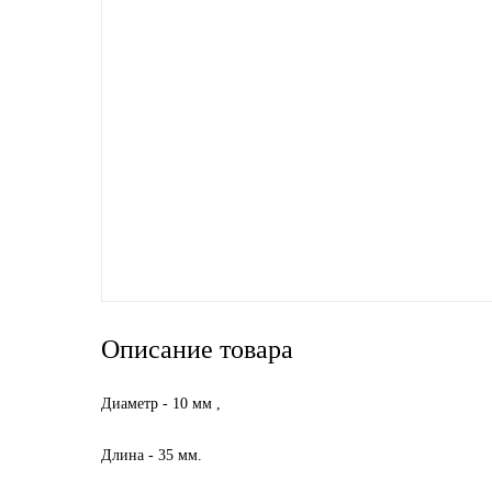
SINTEC
TOTACHI
TOTAL
UNIX
Valvoline
ZIC
Описание товара
BP VISCO
Диаметр - 10 мм ,
ГАЗПРОМ
Длина - 35 мм.
ЛУКОЙЛ