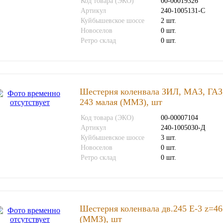
Код товара (ЭКО)
00-00019326
Артикул
240-1005131-С
Куйбышевское шоссе
2 шт.
Новоселов
0 шт.
Ретро склад
0 шт.
Шестерня коленвала ЗИЛ, МАЗ, ГАЗ,
243 малая (ММЗ), шт
Код товара (ЭКО)
00-00007104
Артикул
240-1005030-Д
Куйбышевское шоссе
3 шт.
Новоселов
0 шт.
Ретро склад
0 шт.
Шестерня коленвала дв.245 Е-3 z=4
(ММЗ), шт