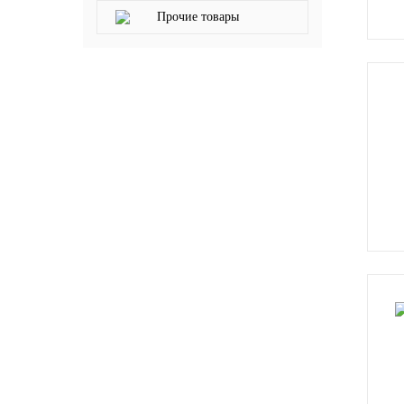
Прочие товары
SINTEC
TOTACHI
TOTAL
UNIX
Valvoline
ZIC
BP VISCO
ГАЗПРОМ
ЛУКОЙЛ