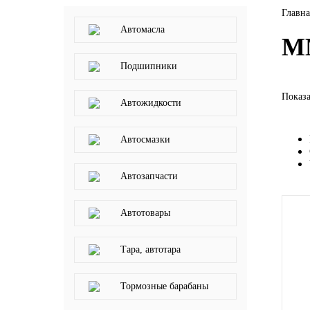
Главна
LIQUI MOLY
Автомасла
М
LUXE
Подшипники
MANNOL
Показа
Автожидкости
MOBIL
Автосмазки
MOTUL
Автозапчасти
OIL RIGHT
Автотовары
Petro Canada
Тара, автотара
REPSOL
Тормозные барабаны
SHELL