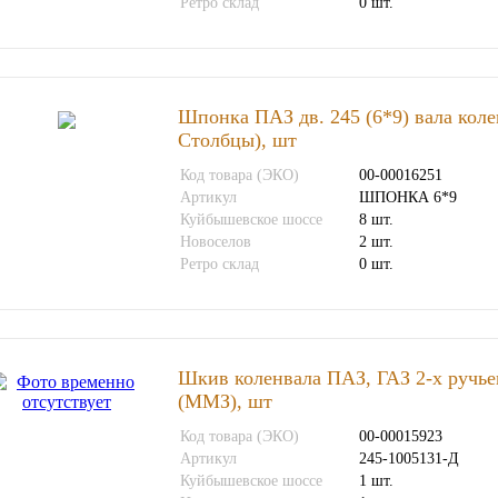
Ретро склад
0 шт.
Шпонка ПАЗ дв. 245 (6*9) вала кол
Столбцы), шт
Код товара (ЭКО)
00-00016251
Артикул
ШПОНКА 6*9
Куйбышевское шоссе
8 шт.
Новоселов
2 шт.
Ретро склад
0 шт.
Шкив коленвала ПАЗ, ГАЗ 2-х ручье
(ММЗ), шт
Код товара (ЭКО)
00-00015923
Артикул
245-1005131-Д
Куйбышевское шоссе
1 шт.