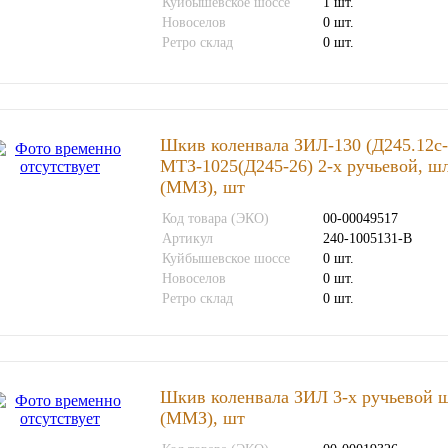
Куйбышевское шоссе
1 шт.
Новоселов
0 шт.
Ретро склад
0 шт.
Шкив коленвала ЗИЛ-130 (Д245.12с-
МТЗ-1025(Д245-26) 2-х ручьевой, ш
(ММЗ), шт
Код товара (ЭКО)
00-00049517
Артикул
240-1005131-В
Куйбышевское шоссе
0 шт.
Новоселов
0 шт.
Ретро склад
0 шт.
Шкив коленвала ЗИЛ 3-х ручьевой 
(ММЗ), шт