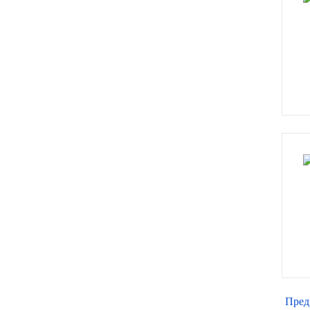
ЯМЗ
Cummmins
Автотовары
Автоаксессуары
Автохимия
Материалы для ремонта
АКБ
Свечи
Пред
Лампы