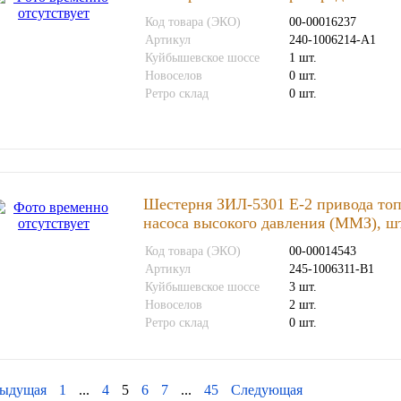
Код товара (ЭКО)
00-00016237
Артикул
240-1006214-А1
Куйбышевское шоссе
1 шт.
Новоселов
0 шт.
Ретро склад
0 шт.
Шестерня ЗИЛ-5301 Е-2 привода то
насоса высокого давления (ММЗ), ш
Код товара (ЭКО)
00-00014543
Артикул
245-1006311-В1
Куйбышевское шоссе
3 шт.
Новоселов
2 шт.
Ретро склад
0 шт.
ыдущая
1
...
4
5
6
7
...
45
Следующая