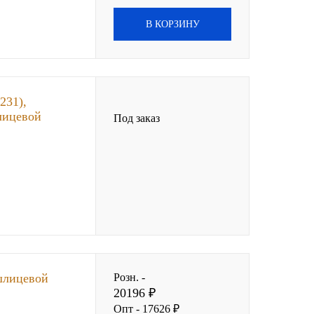
В КОРЗИНУ
231),
лицевой
Под заказ
шлицевой
Розн. -
20196 ₽
Опт - 17626 ₽