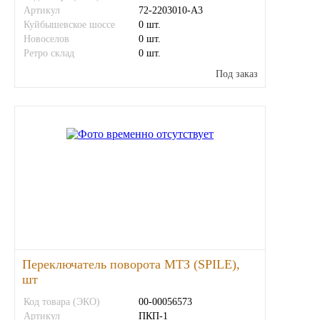
Артикул
72-2203010-А3
Куйбышевское шоссе
0 шт.
Иномарки
Новоселов
0 шт.
Ретро склад
0 шт.
КРАЗ
Под заказ
ММЗ
ЛИАЗ
МТЗ
Спецтехника
УАЗ
Переключатель поворота МТЗ (SPILE),
УРАЛ
шт
Код товара (ЭКО)
00-00056573
Фильтры
Артикул
ПКП-1