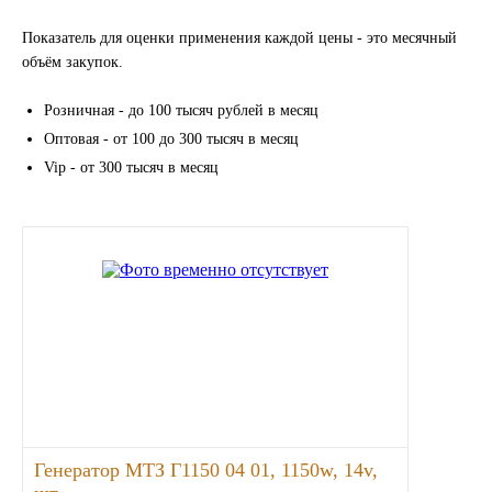
LIQUI MOLY
Показатель для оценки применения каждой цены - это месячный
объём закупок.
LUXE
Розничная - до 100 тысяч рублей в месяц
MANNOL
Оптовая - от 100 до 300 тысяч в месяц
Vip - от 300 тысяч в месяц
MOBIL
MOTUL
OIL RIGHT
Petro Canada
REPSOL
Генератор МТЗ Г1150 04 01, 1150w, 14v,
SHELL