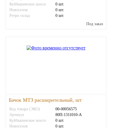
Куйбышевское шоссе
0 шт.
Новоселов
0 шт.
ЯМЗ
Ретро склад
0 шт.
Под заказ
Cummmins
Автотовары
Автоаксессуары
Автохимия
Материалы для ремонта
АКБ
Бачок МТЗ расширительный, шт
Код товара (ЭКО)
00-00056575
Свечи
Артикул
80П-1311010-А
Куйбышевское шоссе
0 шт.
Лампы
Новоселов
0 шт.