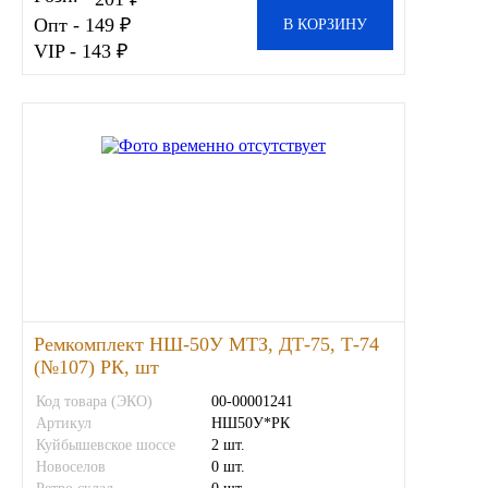
Опт - 149 ₽
В КОРЗИНУ
VIP - 143 ₽
Ремкомплект НШ-50У МТЗ, ДТ-75, Т-74
(№107) РК, шт
Код товара (ЭКО)
00-00001241
Артикул
НШ50У*РК
Куйбышевское шоссе
2 шт.
Новоселов
0 шт.