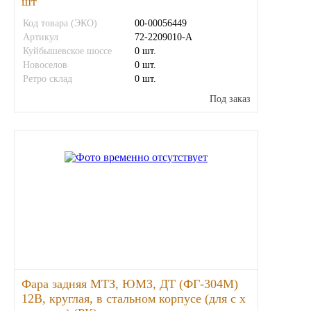
шт
Новоуфимский НПЗ
Код товара (ЭКО)
00-00056449
Артикул
72-2209010-А
Куйбышевское шоссе
0 шт.
Оригинальные масла
Новоселов
0 шт.
Ретро склад
0 шт.
РОСНЕФТЬ
Под заказ
MOZER
North Sea Lubricants
Подшипники
АПП
ГПЗ
Фара задняя МТЗ, ЮМЗ, ДТ (ФГ-304М)
12В, круглая, в стальном корпусе (для с х
ЕПК