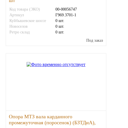
шт
SINTEC
Код товара (ЭКО)
00-00056747
Артикул
Г969.3701-1
Куйбышевское шоссе
0 шт.
TOTACHI
Новоселов
0 шт.
Ретро склад
0 шт.
TOTAL
Под заказ
UNIX
Valvoline
ZIC
BP VISCO
ГАЗПРОМ
Опора МТЗ вала карданного
промежуточная (поросенок) (БЗТДиА),
ЛУКОЙЛ