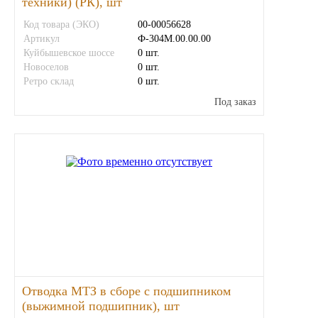
техники) (РК), шт
Другие бренды подшипников
Код товара (ЭКО)
00-00056628
Артикул
Ф-304М.00.00.00
Куйбышевское шоссе
0 шт.
Автожидкости
Новоселов
0 шт.
Ретро склад
0 шт.
Охлаждающие жидкости
Под заказ
Тормозные жидкости
Специальные жидкости
Автосмазки
CHEVRON
OIL RIGHT
Отводка МТЗ в сборе с подшипником
(выжимной подшипник), шт
АГРИНОЛ