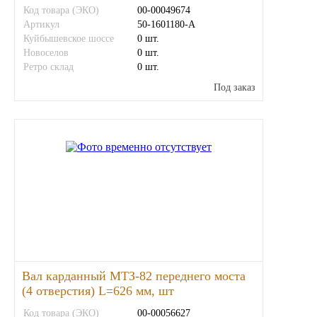
Код товара (ЭКО)
00-00049674
Артикул
ГАЗПРОМ
50-1601180-А
Куйбышевское шоссе
0 шт.
Новоселов
0 шт.
РОСНЕФТЬ
Ретро склад
0 шт.
Под заказ
Автозапчасти
ЗИЛ
ВАЗ
МАЗ
КАМАЗ
ГАЗ
Вал карданный МТЗ-82 переднего моста
(4 отверстия) L=626 мм, шт
ПАЗ, КАВЗ
Код товара (ЭКО)
00-00056627