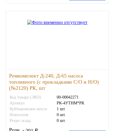
Ремкомплект Д-240, Д-65 насоса
топливного (с прокладками С/О и Н/О)
(№2120) РК, шт
Код товара (ЭКО)
00-00042271
Артикул
РК-4УТНМ*РК
Куйбышевское шоссе
1 шт.
Новоселов
0 шт.
Ретро склад
0 шт.
Розн. -
201 ₽