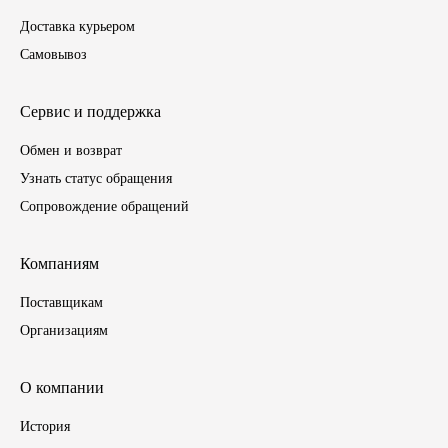
Доставка курьером
ГАЗПРОМ
Самовывоз
РОСНЕФТЬ
Сервис и поддержка
Автозапчасти
Обмен и возврат
Узнать статус обращения
ЗИЛ
Сопровождение обращений
ВАЗ
Компаниям
МАЗ
Поставщикам
Организациям
КАМАЗ
ГАЗ
О компании
История
ПАЗ, КАВЗ