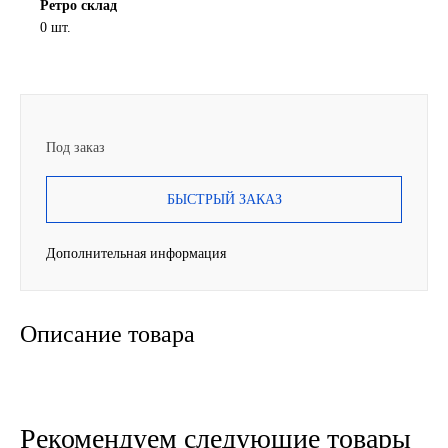
Ретро склад
0 шт.
SINTEC
TOTACHI
TOTAL
Под заказ
UNIX
БЫСТРЫЙ ЗАКАЗ
Valvoline
Дополнительная информация
ZIC
Описание товара
BP VISCO
ГАЗПРОМ
ЛУКОЙЛ
Рекомендуем следующие товары