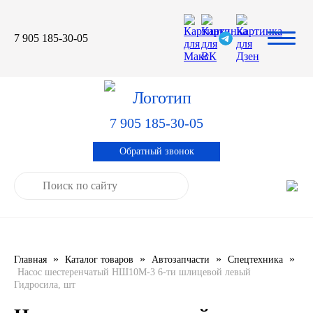
7 905 185-30-05
Автомасла
Автоновости
Технические характеристики
выпускаемой продукции
3TON
Автоблог
Применяемость тормозных
барабанов и ступиц
7 905 185-30-05
AGIP
Специальная оценка условий труда
Система контроля качества
Обратный звонок
CASTROL
Сертификация продукции
ELF
ENI
»
»
»
»
Главная
Каталог товаров
Автозапчасти
Спецтехника
IDEMITSU
Насос шестеренчатый НШ10М-3 6-ти шлицевой левый
Гидросила, шт
KIXX