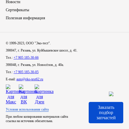
Новости
Сертификаты
Иномарки
Полезная информация
КРАЗ
ММЗ
© 1999-2023, ООО "Эко-тест".
390047, г. Рязань, ул. Куйбышевское шоссе, д. 41.
ЛИАЗ
Тел.:
+7 905 185-30-66
390048, г. Рязань, ул. Новосёлов, д. 40а.
МТЗ
Тел.:
+7 905 185-30-05
E-mail:
auto@eko-test62.ru
Спецтехника
УАЗ
Заказать
Условия использования сайта
УРАЛ
подбор
При любом копировании материалов сайта
запчастей
ссылка на источник обязательна.
Фильтры