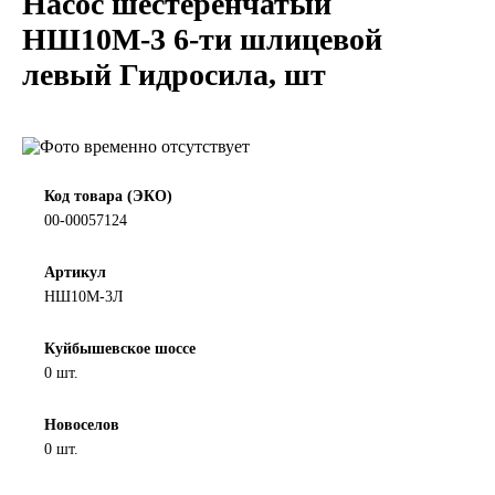
Насос шестеренчатый
LIQUI MOLY
НШ10М-3 6-ти шлицевой
левый Гидросила, шт
LUXE
MANNOL
MOBIL
Код товара (ЭКО)
00-00057124
MOTUL
Артикул
НШ10М-3Л
OIL RIGHT
Куйбышевское шоссе
Petro Canada
0 шт.
REPSOL
Новоселов
0 шт.
SHELL