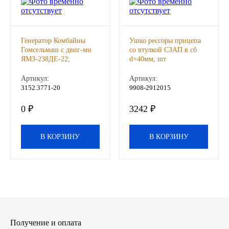
Другие бренды подшипников
Генератор Комбайны
Ушко рессоры прицепа
Автожидкости
Гомсельмаш с двиг-ми
со втулкой СЗАП в сб
ЯМЗ-238ДЕ-22;
d=40мм, шт
Охлаждающие жидкости
ЯМЗ-65852-06 (28В, 8)
Прамо, шт
Артикул:
Артикул:
3152.3771-20
9908-2912015
Тормозные жидкости
0 ₽
3242 ₽
Специальные жидкости
В КОРЗИНУ
В КОРЗИНУ
Автосмазки
CHEVRON
OIL RIGHT
АГРИНОЛ
Получение и оплата