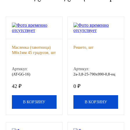
Новоуфимский НПЗ
Оригинальные масла
РОСНЕФТЬ
Масленка (тавотница)
Решето, шт
MOZER
М6х1мм 45 градусов, шт
North Sea Lubricants
Артикул:
Артикул:
(AT-GG-16)
2а-3,8-25-790х990-0,8-оц
Подшипники
42 ₽
0 ₽
АПП
В КОРЗИНУ
В КОРЗИНУ
ГПЗ
ЕПК