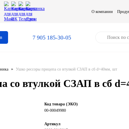
О компании
Проду
7 905 185-30-05
ов
»
хника
Ушко рессоры прицепа со втулкой СЗАП в сб d=40мм, шт
а со втулкой СЗАП в сб d=
Код товара (ЭКО)
00-00049980
Артикул