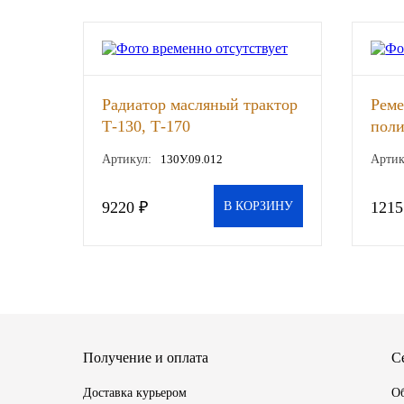
SINTEC
TOTACHI
Радиатор масляный трактор
Реме
TOTAL
Т-130, Т-170
пол
шт
Артикул:
130У.09.012
Артик
UNIX
9220 ₽
1215
Valvoline
В КОРЗИНУ
ZIC
BP VISCO
ГАЗПРОМ
Получение и оплата
С
ЛУКОЙЛ
Доставка курьером
Об