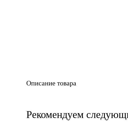
LIQUI MOLY
LUXE
MANNOL
MOBIL
MOTUL
OIL RIGHT
Описание товара
Petro Canada
REPSOL
Рекомендуем следующ
SHELL