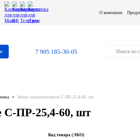
О компании
Проду
7 905 185-30-05
ов
»
хника
Звено соединительное С-ПР-25,4-60, шт
 С-ПР-25,4-60, шт
Код товара (ЭКО)