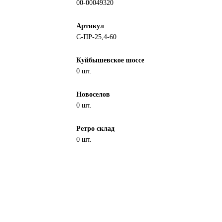
00-00049320
Артикул
С-ПР-25,4-60
Куйбышевское шоссе
0 шт.
Новоселов
0 шт.
Ретро склад
0 шт.