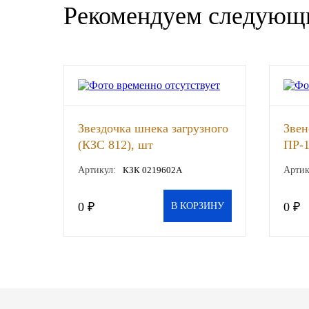
Рекомендуем следующ
SINTEC
TOTACHI
TOTAL
UNIX
Звездочка шнека загрузного
Звен
(КЗС 812), шт
ПР-1
Valvoline
Артикул:
КЗК 0219602А
Артик
ZIC
0 ₽
0 ₽
В КОРЗИНУ
BP VISCO
ГАЗПРОМ
ЛУКОЙЛ