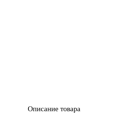
LIQUI MOLY
LUXE
MANNOL
MOBIL
MOTUL
OIL RIGHT
Petro Canada
Описание товара
REPSOL
SHELL