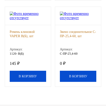
Другие бренды подшипников
Автожидкости
Охлаждающие жидкости
Ремень клиновой
Звено соединительное С-
VAPER B(Б), шт
ПР-25,4-60, шт
Тормозные жидкости
Артикул:
Артикул:
1120- B(Б)
С-ПР-25,4-60
Специальные жидкости
145 ₽
0 ₽
Автосмазки
В КОРЗИНУ
В КОРЗИНУ
CHEVRON
OIL RIGHT
АГРИНОЛ