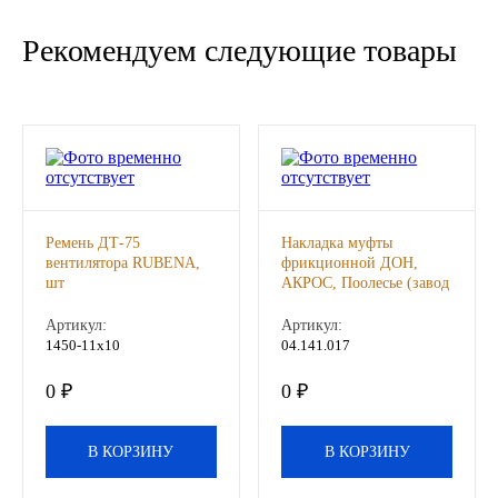
Новоуфимский НПЗ
Рекомендуем следующие товары
Оригинальные масла
РОСНЕФТЬ
MOZER
Ремень ДТ-75
Накладка муфты
North Sea Lubricants
вентилятора RUBENA,
фрикционной ДОН,
шт
АКРОС, Поолесье (завод
Термостойкие изделия и
Подшипники
инженерные разработки,
Артикул:
Артикул:
шт
1450-11х10
04.141.017
АПП
0 ₽
0 ₽
ГПЗ
В КОРЗИНУ
В КОРЗИНУ
ЕПК