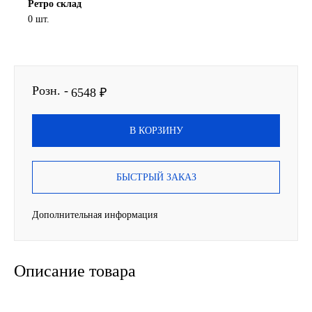
Ретро склад
0 шт.
SINTEC
TOTACHI
Розн. -
TOTAL
6548 ₽
UNIX
В КОРЗИНУ
Valvoline
БЫСТРЫЙ ЗАКАЗ
ZIC
Дополнительная информация
BP VISCO
ГАЗПРОМ
Описание товара
ЛУКОЙЛ