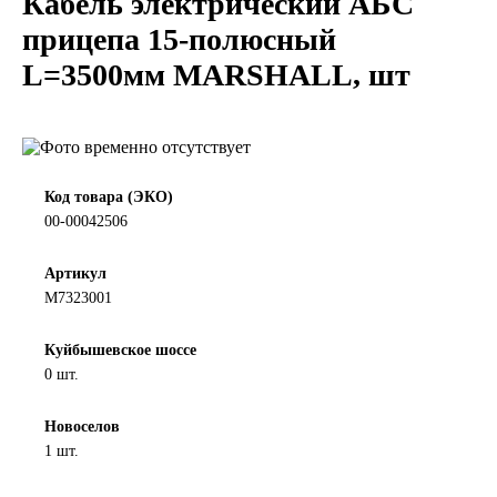
Кабель электрический АБС
LIQUI MOLY
прицепа 15-полюсный
L=3500мм MARSHALL, шт
LUXE
MANNOL
MOBIL
Код товара (ЭКО)
00-00042506
MOTUL
Артикул
М7323001
OIL RIGHT
Куйбышевское шоссе
Petro Canada
0 шт.
REPSOL
Новоселов
1 шт.
SHELL