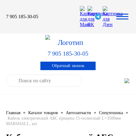
7 905 185-30-05
Автомасла
Автоновости
Технические характеристики
выпускаемой продукции
3TON
Автоблог
Применяемость тормозных
барабанов и ступиц
7 905 185-30-05
AGIP
Специальная оценка условий труда
Система контроля качества
Обратный звонок
CASTROL
Сертификация продукции
ELF
ENI
»
»
»
»
Главная
Каталог товаров
Автозапчасти
Спецтехника
IDEMITSU
Кабель электрический АБС прицепа 15-полюсный L=3500мм
MARSHALL, шт
KIXX