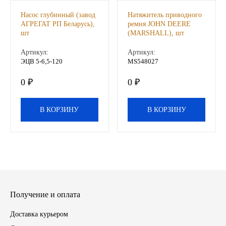
Насос глубинный (завод
Натяжитель приводного
Другие бренды подшипников
АГРЕГАТ РП Беларусь),
ремня JOHN DEERE
шт
(MARSHALL), шт
Автожидкости
Артикул:
Артикул:
ЭЦВ 5-6,5-120
MS548027
Охлаждающие жидкости
0 ₽
0 ₽
Тормозные жидкости
В КОРЗИНУ
В КОРЗИНУ
Специальные жидкости
Автосмазки
CHEVRON
OIL RIGHT
Получение и оплата
Доставка курьером
АГРИНОЛ