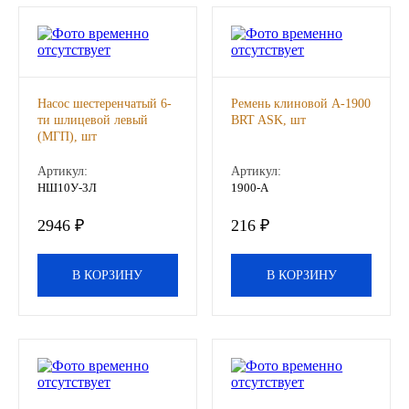
Новоуфимский НПЗ
Оригинальные масла
Насос шестеренчатый 6-
Ремень клиновой А-1900
РОСНЕФТЬ
ти шлицевой левый
BRT ASK, шт
(МГП), шт
MOZER
Артикул:
Артикул:
НШ10У-3Л
1900-А
North Sea Lubricants
2946 ₽
216 ₽
Подшипники
В КОРЗИНУ
В КОРЗИНУ
АПП
ГПЗ
ЕПК