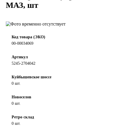
МАЗ, шт
LIQUI MOLY
LUXE
MANNOL
Код товара (ЭКО)
00-00034069
MOBIL
Артикул
5245-2704042
MOTUL
Куйбышевское шоссе
OIL RIGHT
0 шт.
Petro Canada
Новоселов
0 шт.
REPSOL
Ретро склад
0 шт.
SHELL