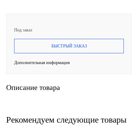
SINTEC
TOTACHI
Под заказ
TOTAL
БЫСТРЫЙ ЗАКАЗ
UNIX
Дополнительная информация
Valvoline
Описание товара
ZIC
BP VISCO
ГАЗПРОМ
Рекомендуем следующие товары
ЛУКОЙЛ