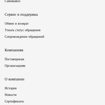
Самовывоз
ГАЗПРОМ
Сервис и поддержка
РОСНЕФТЬ
Обмен и возврат
Узнать статус обращения
Автозапчасти
Сопровождение обращений
ЗИЛ
Компаниям
ВАЗ
Поставщикам
Организациям
МАЗ
КАМАЗ
О компании
История
ГАЗ
Новости
Сертификаты
ПАЗ, КАВЗ