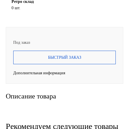
Ретро склад
0 шт.
SINTEC
TOTACHI
TOTAL
Под заказ
UNIX
БЫСТРЫЙ ЗАКАЗ
Valvoline
Дополнительная информация
ZIC
Описание товара
BP VISCO
ГАЗПРОМ
ЛУКОЙЛ
Рекомендуем следующие товары