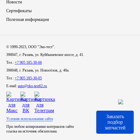
Новости
Сертификаты
Иномарки
Полезная информация
КРАЗ
ММЗ
© 1999-2023, ООО "Эко-тест".
390047, г. Рязань, ул. Куйбышевское шоссе, д. 41.
ЛИАЗ
Тел.:
+7 905 185-30-66
390048, г. Рязань, ул. Новосёлов, д. 40а.
МТЗ
Тел.:
+7 905 185-30-05
E-mail:
auto@eko-test62.ru
Спецтехника
УАЗ
Заказать
Условия использования сайта
УРАЛ
подбор
При любом копировании материалов сайта
запчастей
ссылка на источник обязательна.
Фильтры