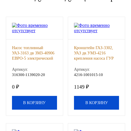
Новоуфимский НПЗ
Оригинальные масла
РОСНЕФТЬ
Насос топливный
Кронштейн ГАЗ-3302,
MOZER
УАЗ-3163 дв ЗМЗ-40906
УАЗ дв.УМЗ-4216
ЕВРО-5 электрический
крепления насоса ГУР
погружной в сборе (ОАО
УМЗ, шт
North Sea Lubricants
УАЗ), шт
Артикул:
Артикул:
316300-1139020-20
4216-1001015-10
Подшипники
0 ₽
1149 ₽
АПП
В КОРЗИНУ
В КОРЗИНУ
ГПЗ
ЕПК