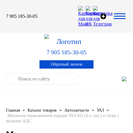
7 905 185-30-05
Автомасла
Автоновости
Технические характеристики
выпускаемой продукции
3TON
Автоблог
Применяемость тормозных
барабанов и ступиц
7 905 185-30-05
AGIP
Специальная оценка условий труда
Система контроля качества
Обратный звонок
CASTROL
Сертификация продукции
ELF
ENI
»
»
»
»
Главная
Каталог товаров
Автозапчасти
УАЗ
IDEMITSU
Механизм переключения передач УАЗ-452 (4-х син.) в сборе с
вилками АДС
KIXX