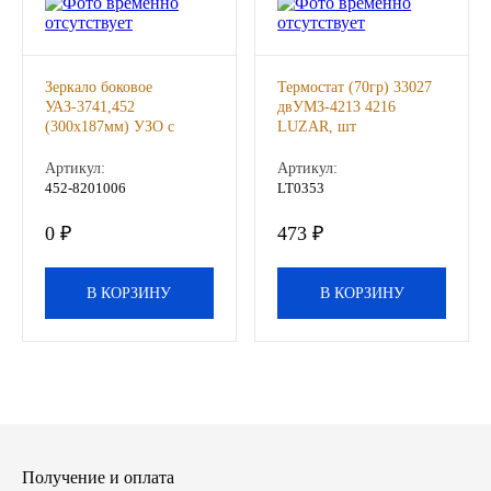
Другие бренды подшипников
Зеркало боковое
Термостат (70гр) 33027
Автожидкости
УАЗ-3741,452
двУМЗ-4213 4216
(300х187мм) УЗО с
LUZAR, шт
Охлаждающие жидкости
держателем комплект
2шт (БОР), к-т
Артикул:
Артикул:
452-8201006
LT0353
Тормозные жидкости
0 ₽
473 ₽
Специальные жидкости
В КОРЗИНУ
В КОРЗИНУ
Автосмазки
CHEVRON
OIL RIGHT
АГРИНОЛ
Получение и оплата