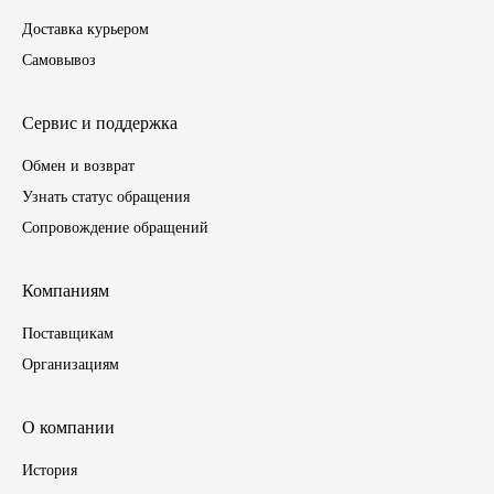
Доставка курьером
ГАЗПРОМ
Самовывоз
РОСНЕФТЬ
Сервис и поддержка
Автозапчасти
Обмен и возврат
Узнать статус обращения
ЗИЛ
Сопровождение обращений
ВАЗ
Компаниям
МАЗ
Поставщикам
Организациям
КАМАЗ
ГАЗ
О компании
История
ПАЗ, КАВЗ