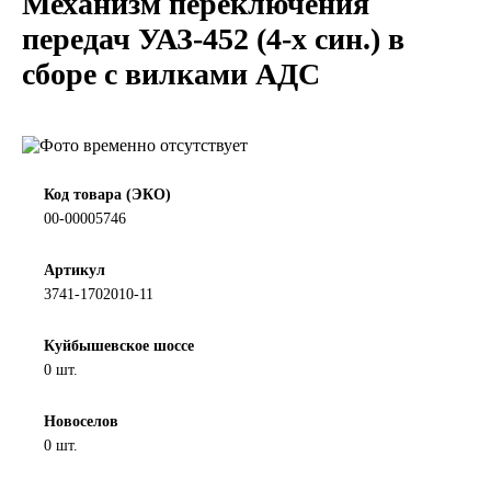
Механизм переключения
LIQUI MOLY
передач УАЗ-452 (4-х син.) в
сборе с вилками АДС
LUXE
MANNOL
MOBIL
Код товара (ЭКО)
00-00005746
MOTUL
Артикул
3741-1702010-11
OIL RIGHT
Куйбышевское шоссе
Petro Canada
0 шт.
REPSOL
Новоселов
0 шт.
SHELL