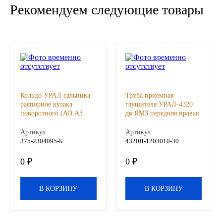
Рекомендуем следующие товары
Новоуфимский НПЗ
Оригинальные масла
РОСНЕФТЬ
MOZER
Кольцо УРАЛ сальника
Труба приемная
распорное кулака
глушителя УРАЛ-4320
поворотного (АО АЗ
дв ЯМЗ передняя правая
North Sea Lubricants
УРАЛ), шт
(АО АЗ УРАЛ), шт
Артикул:
Артикул:
Подшипники
375-2304095-Б
4320Я-1203010-30
0 ₽
0 ₽
АПП
ГПЗ
В КОРЗИНУ
В КОРЗИНУ
ЕПК