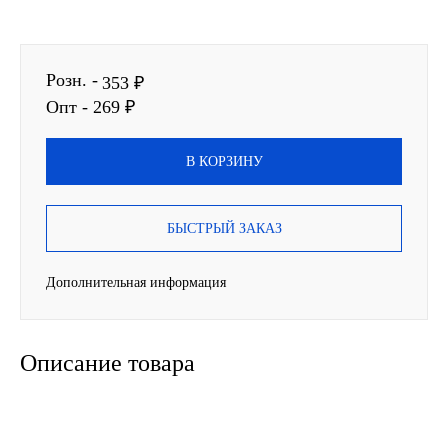
SINTEC
Розн. -
TOTACHI
353 ₽
Опт - 269 ₽
TOTAL
В КОРЗИНУ
UNIX
Valvoline
БЫСТРЫЙ ЗАКАЗ
ZIC
Дополнительная информация
BP VISCO
Описание товара
ГАЗПРОМ
ЛУКОЙЛ