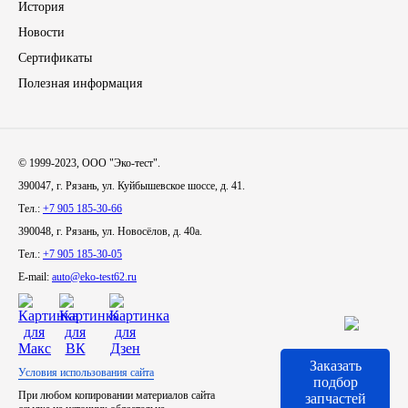
История
Новости
Иномарки
Сертификаты
КРАЗ
Полезная информация
ММЗ
© 1999-2023, ООО "Эко-тест".
ЛИАЗ
390047, г. Рязань, ул. Куйбышевское шоссе, д. 41.
Тел.:
+7 905 185-30-66
МТЗ
390048, г. Рязань, ул. Новосёлов, д. 40а.
Тел.:
+7 905 185-30-05
Спецтехника
E-mail:
auto@eko-test62.ru
УАЗ
УРАЛ
Заказать
Условия использования сайта
подбор
При любом копировании материалов сайта
Фильтры
запчастей