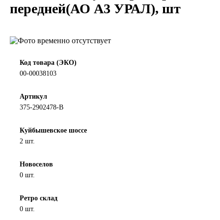
передней(АО А3 УРАЛ), шт
LIQUI MOLY
LUXE
MANNOL
Код товара (ЭКО)
00-00038103
MOBIL
Артикул
375-2902478-В
MOTUL
Куйбышевское шоссе
OIL RIGHT
2 шт.
Petro Canada
Новоселов
0 шт.
REPSOL
Ретро склад
0 шт.
SHELL