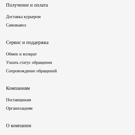
Получение и оплата
ГАЗПРОМ
Доставка курьером
Самовывоз
РОСНЕФТЬ
Автозапчасти
Сервис и поддержка
Обмен и возврат
ЗИЛ
Узнать статус обращения
ВАЗ
Сопровождение обращений
МАЗ
Компаниям
Поставщикам
КАМАЗ
Организациям
ГАЗ
О компании
ПАЗ, КАВЗ