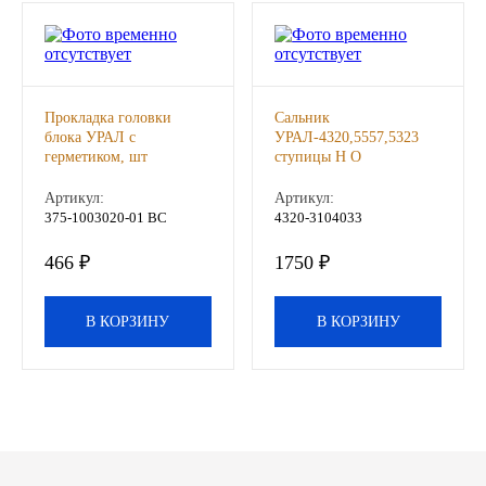
Другие бренды подшипников
Автожидкости
Прокладка головки
Сальник
блока УРАЛ с
УРАЛ-4320,5557,5323
Охлаждающие жидкости
герметиком, шт
ступицы Н О
137х180х16 20 (Viton
CAVETTO), шт
Тормозные жидкости
Артикул:
Артикул:
375-1003020-01 ВС
4320-3104033
Специальные жидкости
466 ₽
1750 ₽
Автосмазки
В КОРЗИНУ
В КОРЗИНУ
CHEVRON
OIL RIGHT
АГРИНОЛ