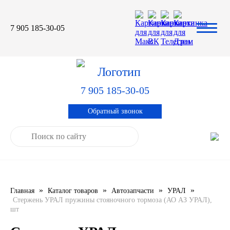
7 905 185-30-05
Автомасла
Автоновости
Технические характеристики
выпускаемой продукции
3TON
Автоблог
Применяемость тормозных
барабанов и ступиц
7 905 185-30-05
AGIP
Специальная оценка условий труда
Система контроля качества
Обратный звонок
CASTROL
Сертификация продукции
ELF
ENI
»
»
»
»
Главная
Каталог товаров
Автозапчасти
УРАЛ
IDEMITSU
Стержень УРАЛ пружины стояночного тормоза (АО АЗ УРАЛ),
шт
KIXX