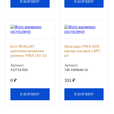
В КОРЗИНУ
В КОРЗИНУ
Другие бренды подшипников
Автожидкости
Охлаждающие жидкости
Тормозные жидкости
Болт М14х2х85
Прокладка УРАЛ-4320
крепления механизма
картера масляного БРТ,
рулевого УРАЛ (АО АЗ
шт
Специальные жидкости
УРАЛ), шт
Артикул:
Артикул:
332718 П29
740-1009040-10
Автосмазки
0 ₽
331 ₽
CHEVRON
В КОРЗИНУ
В КОРЗИНУ
OIL RIGHT
АГРИНОЛ