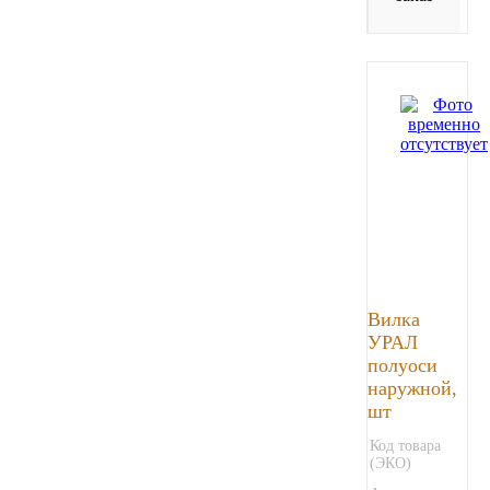
Вилка
УРАЛ
полуоси
наружной,
шт
Код товара
(ЭКО)