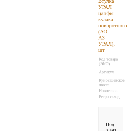
Втулка
УРАЛ
Тара, автотара
цапфы
кулака
поворотного
Тормозные барабаны
(АО
АЗ
Прочие товары
УРАЛ),
шт
Код товара
(ЭКО)
Артикул
Куйбышевское
шоссе
Новоселов
Ретро склад
Под
заказ