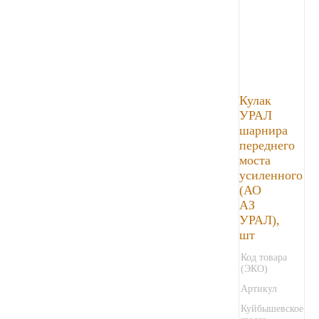
ЯМЗ
Cummmins
Автотовары
Кулак
УРАЛ
шарнира
Автоаксессуары
переднего
моста
Автохимия
усиленного
(АО
АЗ
Материалы для ремонта
УРАЛ),
шт
АКБ
Код товара
(ЭКО)
Свечи
Артикул
Куйбышевское
Лампы