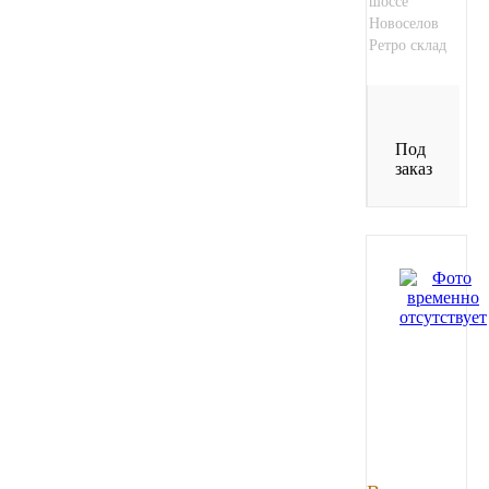
шоссе
Новоселов
Инструмент
Ретро склад
Шины
Под
Хомуты
заказ
Шланги, рукава
Книги, бланки
Метизы универсальные
Фитинги
Диски
Камеры колеса, ободная лента