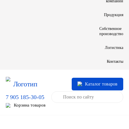
компании
LIQUI MOLY
Продукция
LUXE
Собственное
производство
MANNOL
Логистика
MOBIL
Контакты
MOTUL
OIL RIGHT
Каталог товаров
Petro Canada
7 905 185-30-05
Корзина товаров
REPSOL
SHELL