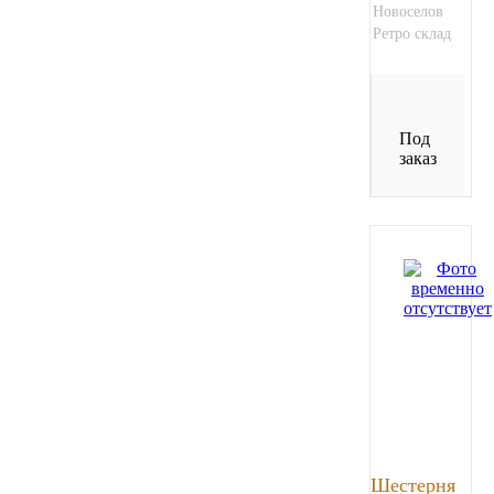
Новоселов
Ретро склад
Под
заказ
Шестерня