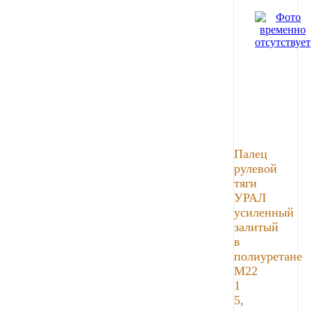
Палец
рулевой
тяги
УРАЛ
усиленный
залитый
в
полиуретане
М22
1
5,