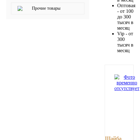
Оптовая
Прочие товары
Новоуфимский НПЗ
- от 100
до 300
тысяч в
Оригинальные масла
месяц
Vip - от
300
РОСНЕФТЬ
тысяч в
месяц
MOZER
North Sea Lubricants
Подшипники
АПП
ГПЗ
ЕПК
Шайба