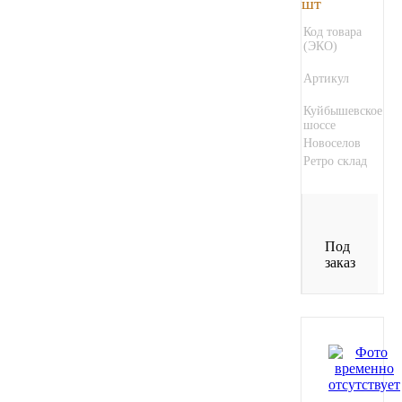
шт
Код товара
Иномарки
(ЭКО)
КРАЗ
Артикул
Куйбышевское
ММЗ
шоссе
Новоселов
Ретро склад
ЛИАЗ
МТЗ
Под
Спецтехника
заказ
УАЗ
УРАЛ
Фильтры