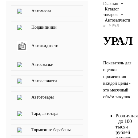
»
Главная
SINTEC
Каталог
Автомасла
»
товаров
Автозапчасти
TOTACHI
»
УРАЛ
Подшипники
УРАЛ
TOTAL
Автожидкости
UNIX
Показатель для
Автосмазки
оценки
Valvoline
применения
Автозапчасти
каждой цены -
ZIC
это месячный
объём закупок.
Автотовары
BP VISCO
Тара, автотара
Розничная
ГАЗПРОМ
- до 100
тысяч
Тормозные барабаны
ЛУКОЙЛ
рублей
в месяц