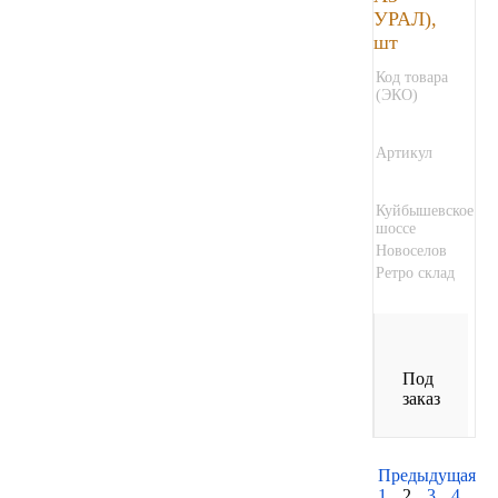
УРАЛ),
шт
Код товара
(ЭКО)
Артикул
Куйбышевское
шоссе
Новоселов
Ретро склад
Под
заказ
Предыдущая
1
2
3
4