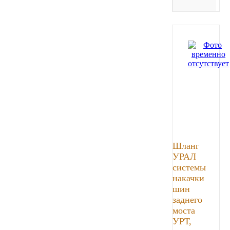
ГАЗПРОМ
РОСНЕФТЬ
Автозапчасти
ЗИЛ
ВАЗ
Шланг
МАЗ
УРАЛ
системы
КАМАЗ
накачки
шин
ГАЗ
заднего
моста
УРТ,
ПАЗ, КАВЗ