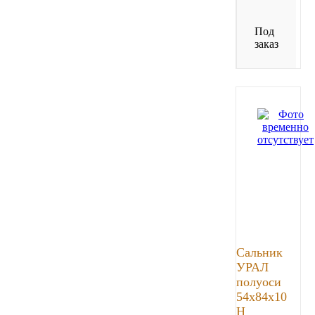
Под
заказ
Сальник
УРАЛ
полуоси
54х84х10
Н