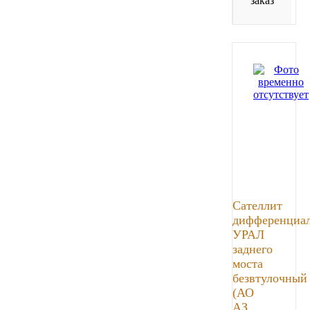
заказ
Сателлит
дифференциа
УРАЛ
заднего
моста
безвтулочный
(АО
АЗ