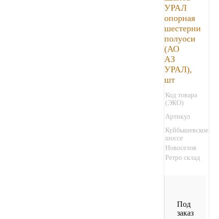
УРАЛ
Другие бренды подшипников
опорная
шестерни
полуоси
Автожидкости
(АО
АЗ
Охлаждающие жидкости
УРАЛ),
шт
Тормозные жидкости
Код товара
(ЭКО)
Специальные жидкости
Артикул
Куйбышевское
Автосмазки
шоссе
Новоселов
Ретро склад
CHEVRON
OIL RIGHT
Под
АГРИНОЛ
заказ