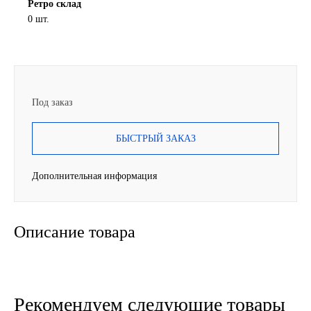
Ретро склад
0 шт.
SINTEC
TOTACHI
TOTAL
Под заказ
UNIX
БЫСТРЫЙ ЗАКАЗ
Valvoline
Дополнительная информация
ZIC
Описание товара
BP VISCO
ГАЗПРОМ
ЛУКОЙЛ
Рекомендуем следующие товары