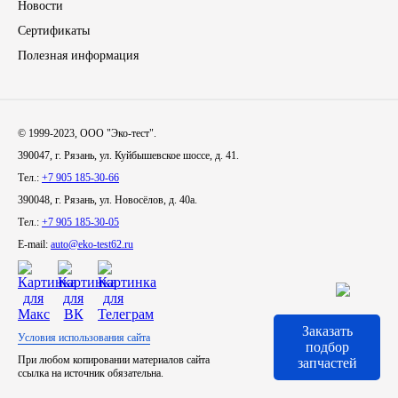
Новости
Сертификаты
Иномарки
Полезная информация
КРАЗ
ММЗ
© 1999-2023, ООО "Эко-тест".
390047, г. Рязань, ул. Куйбышевское шоссе, д. 41.
ЛИАЗ
Тел.:
+7 905 185-30-66
390048, г. Рязань, ул. Новосёлов, д. 40а.
МТЗ
Тел.:
+7 905 185-30-05
E-mail:
auto@eko-test62.ru
Спецтехника
УАЗ
Заказать
Условия использования сайта
УРАЛ
подбор
При любом копировании материалов сайта
запчастей
ссылка на источник обязательна.
Фильтры