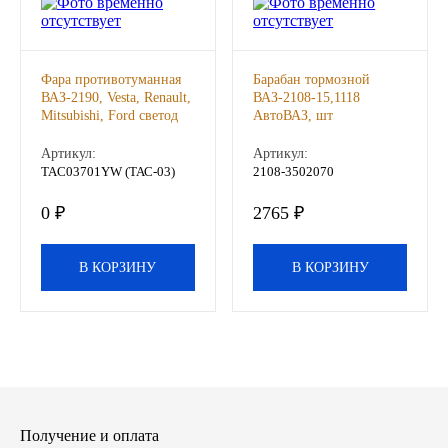
Другие бренды подшипников
Фара противотуманная
Барабан тормозной
Автожидкости
ВАЗ-2190, Vesta, Renault,
ВАЗ-2108-15,1118
Mitsubishi, Ford светод
АвтоВАЗ, шт
Охлаждающие жидкости
2режима(бел жел)
(ТЕХАВТОСВЕТ), шт
Артикул:
Артикул:
TAC03701YW (ТАС-03)
2108-3502070
Тормозные жидкости
0 ₽
2765 ₽
Специальные жидкости
В КОРЗИНУ
В КОРЗИНУ
Автосмазки
CHEVRON
OIL RIGHT
АГРИНОЛ
Получение и оплата