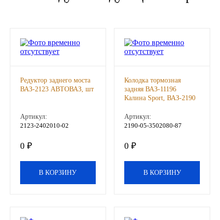
Новоуфимский НПЗ
Оригинальные масла
РОСНЕФТЬ
Редуктор заднего моста
Колодка тормозная
MOZER
ВАЗ-2123 АВТОВАЗ, шт
задняя ВАЗ-11196
Калина Sport, ВАЗ-2190
Granta АВТОВАЗ
North Sea Lubricants
комплект, шт
Артикул:
Артикул:
2123-2402010-02
2190-05-3502080-87
Подшипники
0 ₽
0 ₽
АПП
В КОРЗИНУ
В КОРЗИНУ
ГПЗ
ЕПК