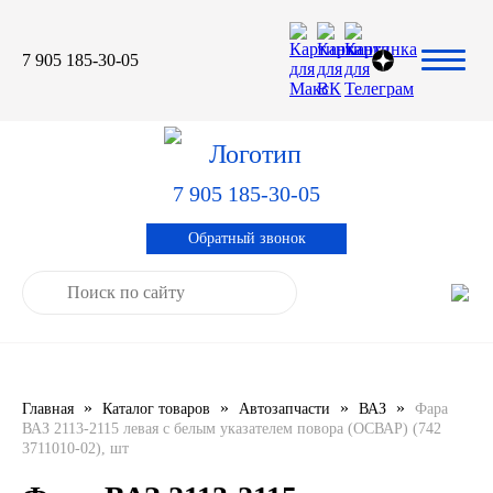
7 905 185-30-05
Автомасла
Автоновости
Технические характеристики
выпускаемой продукции
3TON
Автоблог
Применяемость тормозных
барабанов и ступиц
7 905 185-30-05
AGIP
Специальная оценка условий труда
Система контроля качества
Обратный звонок
CASTROL
Сертификация продукции
ELF
ENI
»
»
»
»
Главная
Каталог товаров
Автозапчасти
ВАЗ
Фара
IDEMITSU
ВАЗ 2113-2115 левая с белым указателем повора (ОСВАР) (742
3711010-02), шт
KIXX