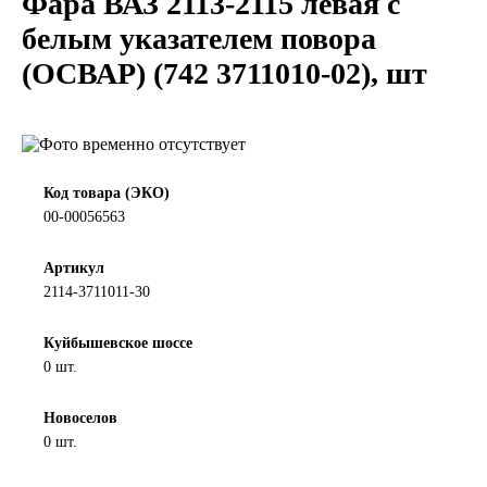
Фара ВАЗ 2113-2115 левая с
LIQUI MOLY
белым указателем повора
(ОСВАР) (742 3711010-02), шт
LUXE
MANNOL
MOBIL
Код товара (ЭКО)
00-00056563
MOTUL
Артикул
2114-3711011-30
OIL RIGHT
Куйбышевское шоссе
Petro Canada
0 шт.
REPSOL
Новоселов
0 шт.
SHELL