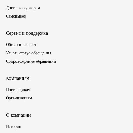
Доставка курьером
ГАЗПРОМ
Самовывоз
РОСНЕФТЬ
Сервис и поддержка
Автозапчасти
Обмен и возврат
Узнать статус обращения
ЗИЛ
Сопровождение обращений
ВАЗ
Компаниям
МАЗ
Поставщикам
Организациям
КАМАЗ
ГАЗ
О компании
История
ПАЗ, КАВЗ