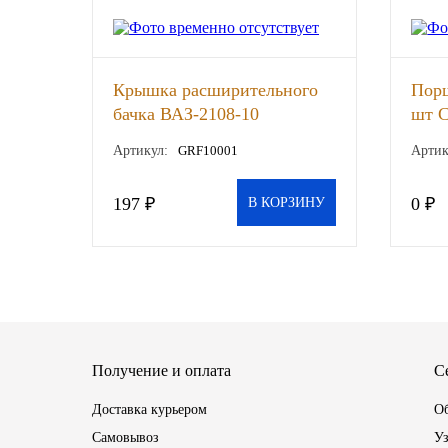
SINTEC
TOTACHI
Крышка расширительного
Порш
бачка ВАЗ-2108-10
шт С
TOTAL
универсал, шт
В, к
Артикул:
GRF10001
Артик
UNIX
197 ₽
0 ₽
В КОРЗИНУ
Valvoline
ZIC
BP VISCO
Получение и оплата
С
ГАЗПРОМ
Доставка курьером
Об
ЛУКОЙЛ
Самовывоз
Уз