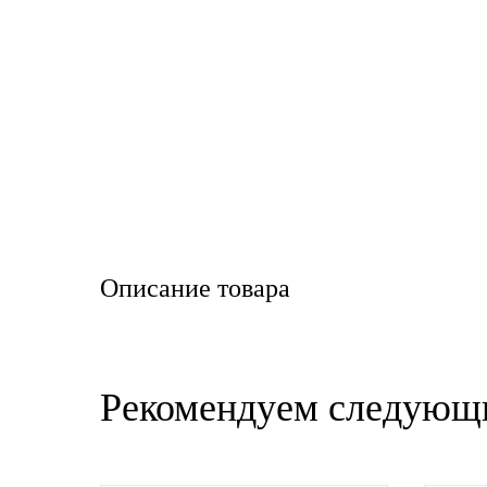
LIQUI MOLY
LUXE
MANNOL
MOBIL
MOTUL
Описание товара
OIL RIGHT
Petro Canada
Рекомендуем следующ
REPSOL
SHELL