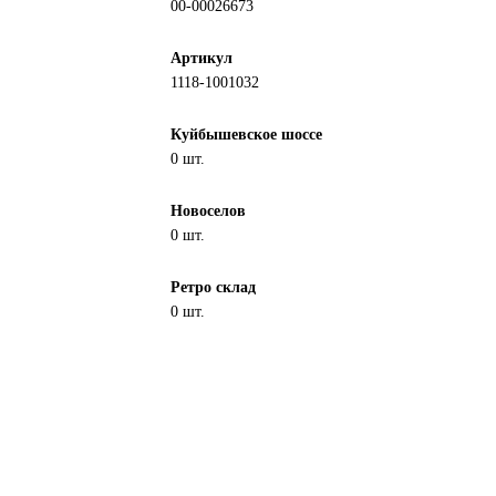
00-00026673
Артикул
1118-1001032
Куйбышевское шоссе
0 шт.
Новоселов
0 шт.
Ретро склад
0 шт.