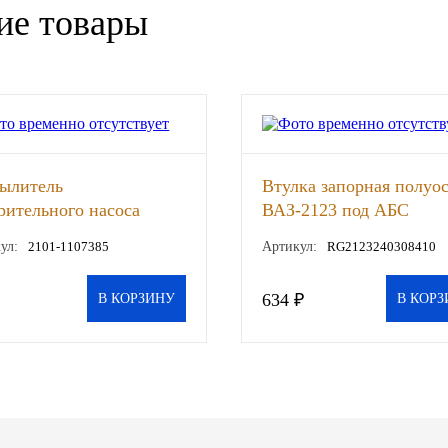
ие товары
ылитель
Втулка запорная полуо
рительного насоса
ВАЗ-2123 под АБС
-2101 ДААЗ, шт
(RIGINAL), шт
ул:
2101-1107385
Артикул:
RG2123240308410
634 ₽
В КОРЗИНУ
В КОРЗ