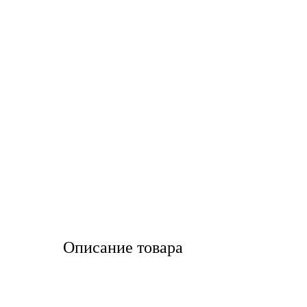
LIQUI MOLY
LUXE
MANNOL
MOBIL
MOTUL
OIL RIGHT
Petro Canada
Описание товара
REPSOL
SHELL