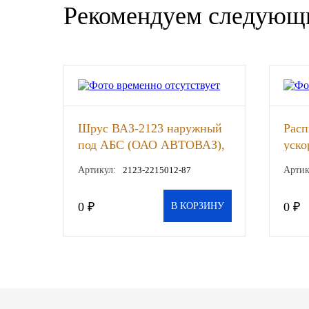
Рекомендуем следующ
SINTEC
TOTACHI
TOTAL
UNIX
Шрус ВАЗ-2123 наружный
Расп
под АБС (ОАО АВТОВАЗ),
уско
Valvoline
шт
ВАЗ
Артикул:
2123-2215012-87
Артик
ZIC
0 ₽
0 ₽
В КОРЗИНУ
BP VISCO
ГАЗПРОМ
ЛУКОЙЛ