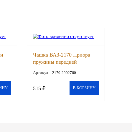
си
Чашка ВАЗ-2170 Приора
пружины передней
подвески верхняя (ОАО
Артикул:
2170-2902760
АВТОВАЗ), шт
515 ₽
ИНУ
В КОРЗИНУ