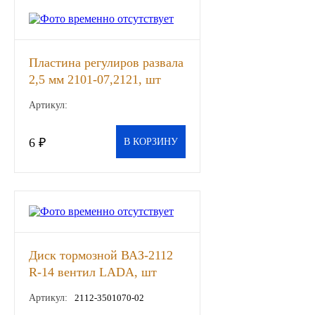
Другие бренды подшипников
Автожидкости
Пластина регулиров развала
2,5 мм 2101-07,2121, шт
Охлаждающие жидкости
Артикул:
Тормозные жидкости
6 ₽
В КОРЗИНУ
Специальные жидкости
Автосмазки
CHEVRON
Диск тормозной ВАЗ-2112
OIL RIGHT
R-14 вентил LADA, шт
Артикул:
2112-3501070-02
АГРИНОЛ