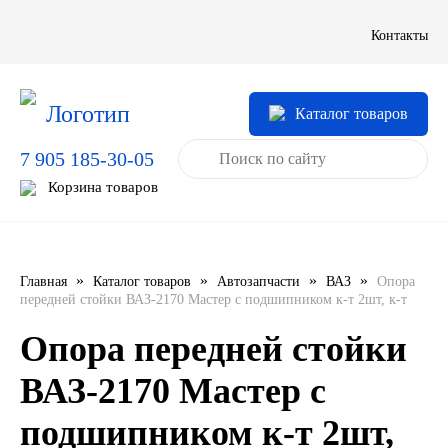
LIQUI MOLY
Контакты
LUXE
Каталог товаров
MANNOL
7 905 185-30-05
MOBIL
Корзина товаров
MOTUL
OIL RIGHT
»
»
»
»
Главная
Каталог товаров
Автозапчасти
ВАЗ
Опора
передней стойки ВАЗ-2170 Мастер с подшипником к-т 2шт, к-т
Petro Canada
Опора передней стойки
REPSOL
ВАЗ-2170 Мастер с
подшипником к-т 2шт,
SHELL