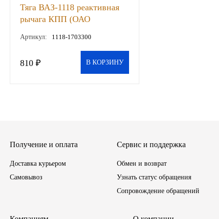
Тяга ВАЗ-1118 реактивная
Иномарки
рычага КПП (ОАО
АВТОВАЗ), шт
Артикул:
1118-1703300
КРАЗ
810 ₽
В КОРЗИНУ
ММЗ
ЛИАЗ
МТЗ
Спецтехника
Получение и оплата
Сервис и поддержка
Доставка курьером
Обмен и возврат
УАЗ
Самовывоз
Узнать статус обращения
УРАЛ
Сопровождение обращений
Фильтры
Компаниям
О компании