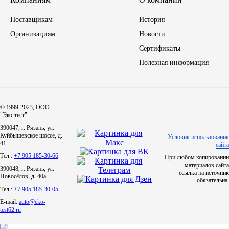
Поставщикам
ЯМЗ
История
Организациям
Новости
Cummmins
Сертификаты
Полезная информация
Автотовары
Автоаксессуары
© 1999-2023, ООО
"Эко-тест".
Автохимия
390047, г. Рязань, ул.
Куйбышевское шоссе, д.
Условия использования
41.
сайта
Материалы для ремонта
Тел.:
+7 905 185-30-66
При любом копировании
материалов сайта
390048, г. Рязань, ул.
ссылка на источник
АКБ
Новосёлов, д. 40а.
обязательна.
Тел.:
+7 905 185-30-05
Свечи
E-mail:
auto@eko-
test62.ru
Лампы