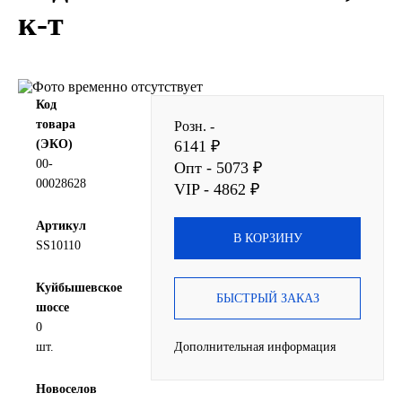
к-т
SINTEC
TOTACHI
Код
TOTAL
товара
Розн. -
(ЭКО)
6141 ₽
UNIX
00-
Опт - 5073 ₽
00028628
VIP - 4862 ₽
Valvoline
Артикул
В КОРЗИНУ
SS10110
ZIC
Куйбышевское
BP VISCO
БЫСТРЫЙ ЗАКАЗ
шоссе
0
ГАЗПРОМ
шт.
Дополнительная информация
ЛУКОЙЛ
Новоселов