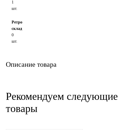
1
шт.
Новоуфимский НПЗ
Ретро
Оригинальные масла
склад
0
РОСНЕФТЬ
шт.
MOZER
Описание товара
North Sea Lubricants
Подшипники
Рекомендуем следующие
АПП
товары
ГПЗ
ЕПК