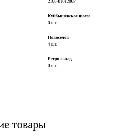
2108-8101206Р
Куйбышевское шоссе
0 шт.
Новоселов
4 шт.
Ретро склад
0 шт.
ие товары