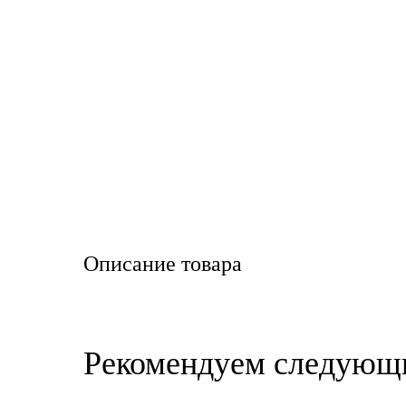
LIQUI MOLY
LUXE
MANNOL
MOBIL
MOTUL
OIL RIGHT
Описание товара
Petro Canada
REPSOL
Рекомендуем следующ
SHELL