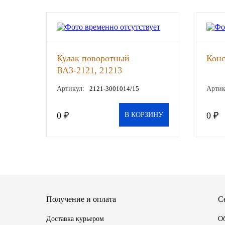
SINTEC
TOTACHI
Кулак поворотный
Конс
TOTAL
ВАЗ-2121, 21213
нерегулируемый подшипник
Артикул:
2121-3001014/15
Артик
UNIX
(22 шлица) 2 шт (ВОЛГА-
СЕРВИС), к-т
0 ₽
0 ₽
Valvoline
В КОРЗИНУ
ZIC
BP VISCO
ГАЗПРОМ
Получение и оплата
С
ЛУКОЙЛ
Доставка курьером
Об