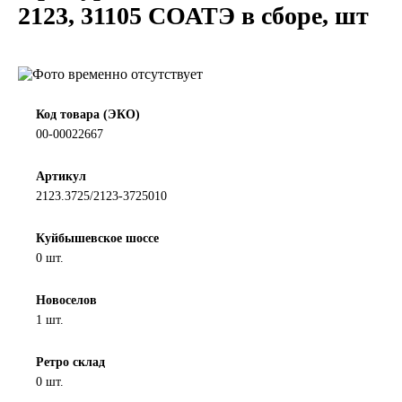
2123, 31105 СОАТЭ в сборе, шт
LIQUI MOLY
LUXE
MANNOL
Код товара (ЭКО)
00-00022667
MOBIL
Артикул
2123.3725/2123-3725010
MOTUL
Куйбышевское шоссе
OIL RIGHT
0 шт.
Petro Canada
Новоселов
1 шт.
REPSOL
Ретро склад
0 шт.
SHELL