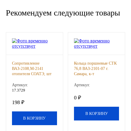
Новоуфимский НПЗ
Рекомендуем следующие товары
Оригинальные масла
РОСНЕФТЬ
MOZER
Сопротивление
Кольца поршневые СТК
North Sea Lubricants
ВАЗ-2108,М-2141
76,8 ВАЗ-2101-07 г.
отопителя СОАТЭ, шт
Самара, к-т
Подшипники
Артикул:
Артикул:
17.3729
АПП
0 ₽
198 ₽
ГПЗ
В КОРЗИНУ
В КОРЗИНУ
ЕПК