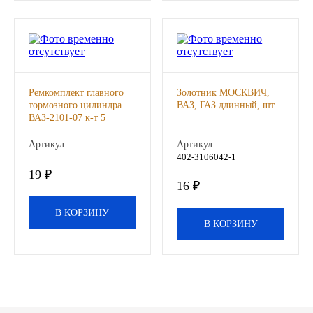
Другие бренды подшипников
Автожидкости
Охлаждающие жидкости
Ремкомплект главного
Золотник МОСКВИЧ,
тормозного цилиндра
ВАЗ, ГАЗ длинный, шт
ВАЗ-2101-07 к-т 5
Тормозные жидкости
деталей Балаково, к-т
Артикул:
Артикул:
402-3106042-1
Специальные жидкости
19 ₽
16 ₽
Автосмазки
В КОРЗИНУ
В КОРЗИНУ
CHEVRON
OIL RIGHT
АГРИНОЛ