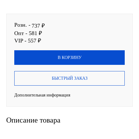
SINTEC
Розн. -
TOTACHI
737 ₽
Опт - 581 ₽
TOTAL
VIP - 557 ₽
UNIX
В КОРЗИНУ
Valvoline
БЫСТРЫЙ ЗАКАЗ
ZIC
Дополнительная информация
BP VISCO
ГАЗПРОМ
Описание товара
ЛУКОЙЛ