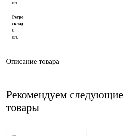
шт.
Новоуфимский НПЗ
Ретро
склад
Оригинальные масла
0
шт.
РОСНЕФТЬ
MOZER
Описание товара
North Sea Lubricants
Подшипники
Рекомендуем следующие
АПП
товары
ГПЗ
ЕПК