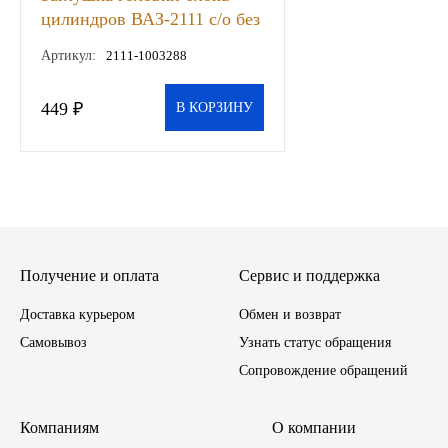
цилиндров ВАЗ-2111 с/о без
Иномарки
датчика фаз, шт
Артикул:
2111-1003288
КРАЗ
449 ₽
В КОРЗИНУ
ММЗ
ЛИАЗ
МТЗ
Получение и оплата
Сервис и поддержка
Спецтехника
Доставка курьером
Обмен и возврат
УАЗ
Самовывоз
Узнать статус обращения
Сопровождение обращений
УРАЛ
Компаниям
О компании
Фильтры