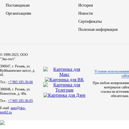
Поставщикам
История
ЯМЗ
Организациям
Новости
Сертификаты
Cummmins
Полезная информация
Автотовары
Автоаксессуары
© 1999-2023, ООО
"Эко-тест".
390047, г. Рязань, ул.
Автохимия
Куйбышевское шоссе, д.
Условия использования
41.
сайта
Тел.:
+7 905 185-30-66
При любом копировании
Материалы для ремонта
материалов сайта
390048, г. Рязань, ул.
ссылка на источник
Новосёлов, д. 40а.
обязательна.
АКБ
Тел.:
+7 905 185-30-05
E-mail:
auto@eko-
Свечи
test62.ru
Лампы