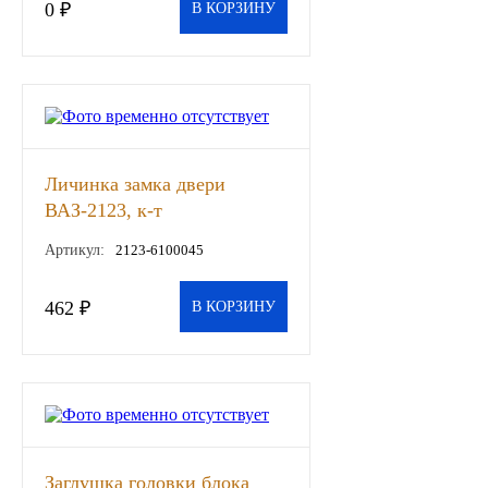
0 ₽
В КОРЗИНУ
ГАЗПРОМ
РОСНЕФТЬ
Автозапчасти
Личинка замка двери
ЗИЛ
ВАЗ-2123, к-т
Артикул:
2123-6100045
ВАЗ
462 ₽
В КОРЗИНУ
МАЗ
КАМАЗ
ГАЗ
ПАЗ, КАВЗ
Заглушка головки блока