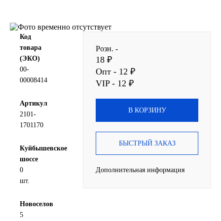
SINTEC
Код
TOTACHI
товара
Розн. -
(ЭКО)
18 ₽
TOTAL
00-
Опт - 12 ₽
00008414
VIP - 12 ₽
UNIX
Артикул
В КОРЗИНУ
Valvoline
2101-
1701170
ZIC
БЫСТРЫЙ ЗАКАЗ
Куйбышевское
шоссе
BP VISCO
0
Дополнительная информация
шт.
ГАЗПРОМ
Новоселов
ЛУКОЙЛ
5