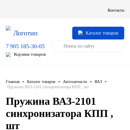
LIQUI MOLY
Контакты
LUXE
Каталог товаров
MANNOL
7 905 185-30-05
MOBIL
Корзина товаров
MOTUL
OIL RIGHT
»
»
»
»
Главная
Каталог товаров
Автозапчасти
ВАЗ
Пружина ВАЗ-2101 синхронизатора КПП , шт
Petro Canada
Пружина ВАЗ-2101
REPSOL
синхронизатора КПП ,
шт
SHELL