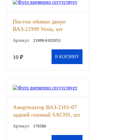
Другие бренды подшипников
Пистон обивки двери
Автожидкости
ВАЗ-21999 Vesta, шт
Артикул:
21999-6102053
Охлаждающие жидкости
10 ₽
В КОРЗИНУ
Тормозные жидкости
Специальные жидкости
Автосмазки
CHEVRON
Амортизатор ВАЗ-2101-07
задний газовый SACHS, шт
OIL RIGHT
Артикул:
170580
АГРИНОЛ