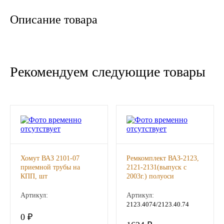
Новоуфимский НПЗ
Описание товара
Оригинальные масла
РОСНЕФТЬ
Рекомендуем следующие товары
MOZER
North Sea Lubricants
Подшипники
Хомут ВАЗ 2101-07
Ремкомплект ВАЗ-2123,
АПП
приемной трубы на
2121-2131(выпуск с
КПП, шт
2003г.) полуоси
(ФЕНИКС), шт
ГПЗ
Артикул:
Артикул:
2123.4074/2123.40.74
ЕПК
0 ₽