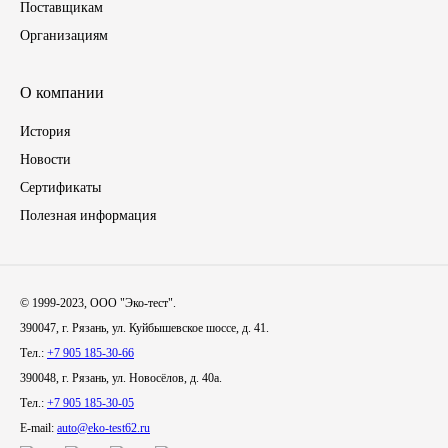
Поставщикам
Организациям
Иномарки
КРАЗ
О компании
История
ММЗ
Новости
ЛИАЗ
Сертификаты
Полезная информация
МТЗ
Спецтехника
© 1999-2023, ООО "Эко-тест".
390047, г. Рязань, ул. Куйбышевское шоссе, д. 41.
УАЗ
Тел.:
+7 905 185-30-66
390048, г. Рязань, ул. Новосёлов, д. 40а.
УРАЛ
Тел.:
+7 905 185-30-05
E-mail:
auto@eko-test62.ru
Фильтры