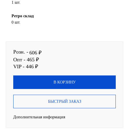
1 шт.
SINTEC
Ретро склад
0 шт.
TOTACHI
TOTAL
Розн. -
UNIX
606 ₽
Опт - 465 ₽
Valvoline
VIP - 446 ₽
ZIC
В КОРЗИНУ
BP VISCO
БЫСТРЫЙ ЗАКАЗ
ГАЗПРОМ
Дополнительная информация
ЛУКОЙЛ