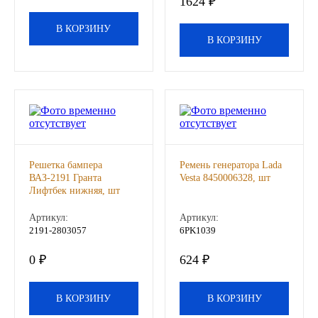
1624 ₽
Другие бренды подшипников
В КОРЗИНУ
В КОРЗИНУ
Автожидкости
Охлаждающие жидкости
Тормозные жидкости
Специальные жидкости
Решетка бампера
Ремень генератора Lada
ВАЗ-2191 Гранта
Vesta 8450006328, шт
Лифтбек нижняя, шт
Автосмазки
Артикул:
Артикул:
2191-2803057
6PK1039
CHEVRON
0 ₽
624 ₽
OIL RIGHT
В КОРЗИНУ
В КОРЗИНУ
АГРИНОЛ