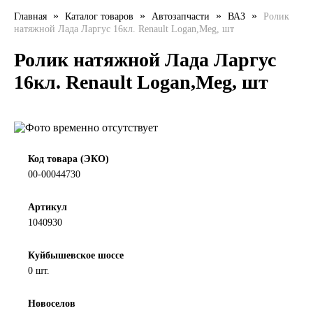
»
»
»
»
Главная
Каталог товаров
Автозапчасти
ВАЗ
Ролик
LIQUI MOLY
натяжной Лада Ларгус 16кл. Renault Logan,Meg, шт
LUXE
Ролик натяжной Лада Ларгус
16кл. Renault Logan,Meg, шт
MANNOL
MOBIL
MOTUL
Код товара (ЭКО)
00-00044730
OIL RIGHT
Артикул
1040930
Petro Canada
Куйбышевское шоссе
REPSOL
0 шт.
SHELL
Новоселов