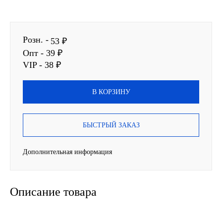
SINTEC
Розн. -
TOTACHI
53 ₽
Опт - 39 ₽
TOTAL
VIP - 38 ₽
UNIX
В КОРЗИНУ
Valvoline
БЫСТРЫЙ ЗАКАЗ
ZIC
Дополнительная информация
BP VISCO
ГАЗПРОМ
Описание товара
ЛУКОЙЛ