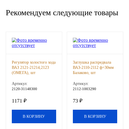
Новоуфимский НПЗ
Рекомендуем следующие товары
Оригинальные масла
РОСНЕФТЬ
MOZER
Регулятор холостого хода
Заглушка распредвала
North Sea Lubricants
ВАЗ 2121-21214,2123
ВАЗ-2110-2112 ф=30мм
(ОМЕГА), шт
Балаково, шт
Подшипники
Артикул:
Артикул:
2120-31148300
2112-1003290
АПП
1171 ₽
73 ₽
ГПЗ
В КОРЗИНУ
В КОРЗИНУ
ЕПК