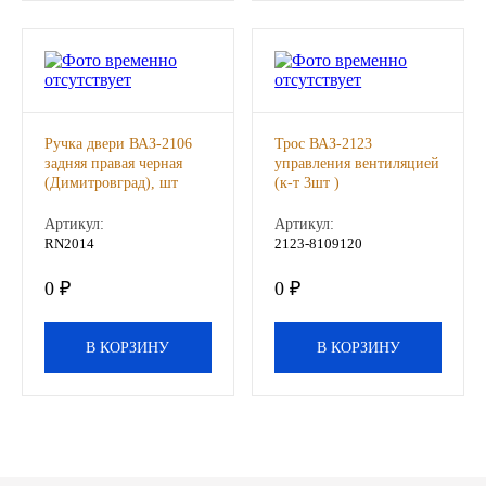
Другие бренды подшипников
Автожидкости
Охлаждающие жидкости
Ручка двери ВАЗ-2106
Трос ВАЗ-2123
задняя правая черная
управления вентиляцией
(Димитровград), шт
(к-т 3шт )
Тормозные жидкости
(АВТОПАРТНЕР), к-т
Артикул:
Артикул:
RN2014
2123-8109120
Специальные жидкости
0 ₽
0 ₽
Автосмазки
В КОРЗИНУ
В КОРЗИНУ
CHEVRON
OIL RIGHT
АГРИНОЛ