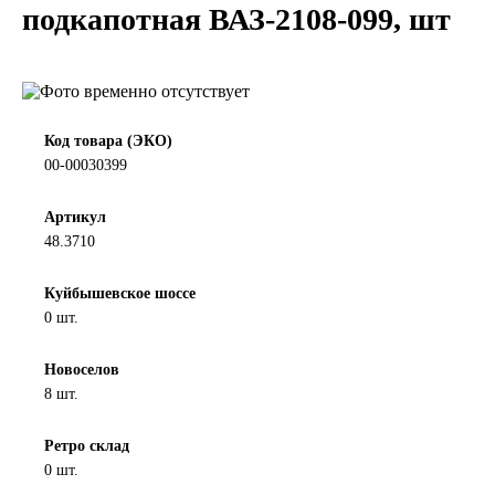
подкапотная ВАЗ-2108-099, шт
LIQUI MOLY
LUXE
MANNOL
Код товара (ЭКО)
00-00030399
MOBIL
Артикул
48.3710
MOTUL
Куйбышевское шоссе
OIL RIGHT
0 шт.
Petro Canada
Новоселов
8 шт.
REPSOL
Ретро склад
0 шт.
SHELL