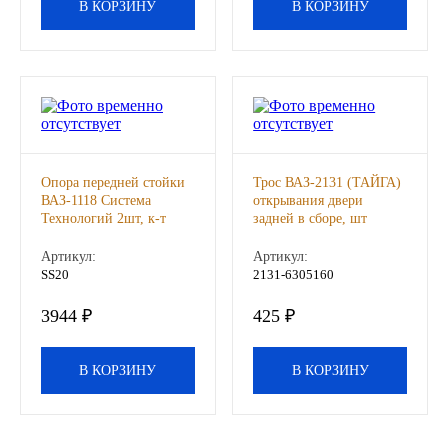
В КОРЗИНУ
В КОРЗИНУ
Другие бренды подшипников
Автожидкости
Охлаждающие жидкости
Тормозные жидкости
Опора передней стойки
Трос ВАЗ-2131 (ТАЙГА)
ВАЗ-1118 Система
открывания двери
Технологий 2шт, к-т
задней в сборе, шт
Специальные жидкости
Артикул:
Артикул:
SS20
2131-6305160
Автосмазки
3944 ₽
425 ₽
CHEVRON
В КОРЗИНУ
В КОРЗИНУ
OIL RIGHT
АГРИНОЛ