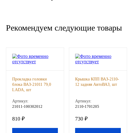
Новоуфимский НПЗ
Оригинальные масла
Рекомендуем следующие товары
РОСНЕФТЬ
MOZER
North Sea Lubricants
Прокладка головки
Крышка КПП ВАЗ-2110-
Подшипники
блока ВАЗ-21011 79,0
12 задняя АвтоВАЗ, шт
LADA, шт
АПП
Артикул:
Артикул:
21011-100302012
2110-1701205
ГПЗ
810 ₽
730 ₽
ЕПК