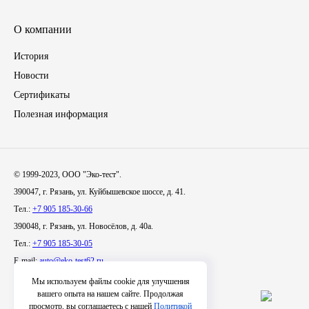
Иномарки
О компании
История
КРАЗ
Новости
ММЗ
Сертификаты
Полезная информация
ЛИАЗ
МТЗ
© 1999-2023, ООО "Эко-тест".
390047, г. Рязань, ул. Куйбышевское шоссе, д. 41.
Спецтехника
Тел.:
+7 905 185-30-66
390048, г. Рязань, ул. Новосёлов, д. 40а.
УАЗ
Тел.:
+7 905 185-30-05
E-mail:
auto@eko-test62.ru
УРАЛ
Мы используем файлы cookie для улучшения
вашего опыта на нашем сайте. Продолжая
Фильтры
просмотр, вы соглашаетесь с нашей
Политикой