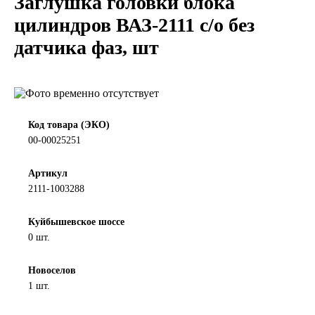
Заглушка головки блока
LIQUI MOLY
цилиндров ВАЗ-2111 с/о без
датчика фаз, шт
LUXE
MANNOL
MOBIL
Код товара (ЭКО)
00-00025251
MOTUL
Артикул
2111-1003288
OIL RIGHT
Куйбышевское шоссе
Petro Canada
0 шт.
REPSOL
Новоселов
1 шт.
SHELL