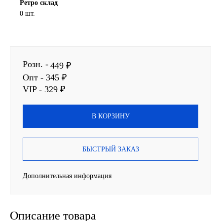
Ретро склад
0 шт.
SINTEC
TOTACHI
Розн. -
TOTAL
449 ₽
Опт - 345 ₽
UNIX
VIP - 329 ₽
Valvoline
В КОРЗИНУ
ZIC
БЫСТРЫЙ ЗАКАЗ
BP VISCO
Дополнительная информация
ГАЗПРОМ
ЛУКОЙЛ
Описание товара