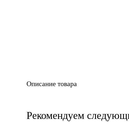
LIQUI MOLY
LUXE
MANNOL
MOBIL
MOTUL
OIL RIGHT
Описание товара
Petro Canada
REPSOL
Рекомендуем следующ
SHELL