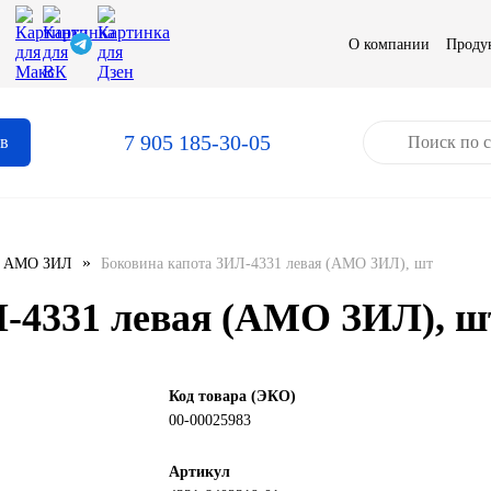
О компании
Проду
7 905 185-30-05
ов
»
АМО ЗИЛ
Боковина капота ЗИЛ-4331 левая (АМО ЗИЛ), шт
-4331 левая (АМО ЗИЛ), ш
Код товара (ЭКО)
00-00025983
Артикул