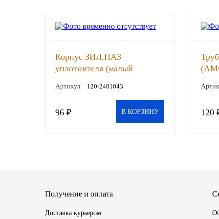
SINTEC
TOTACHI
Корпус ЗИЛ,ПАЗ
Труб
TOTAL
уплотнителя (малый
(АМ
цилиндр) (РЗАА)
Артикул:
120-2401043
Артик
UNIX
96 ₽
120 
Valvoline
В КОРЗИНУ
ZIC
BP VISCO
ГАЗПРОМ
Получение и оплата
С
ЛУКОЙЛ
Доставка курьером
Об