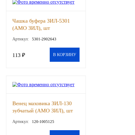
Другие бренды подшипников
Чашка буфера ЗИЛ-5301
Автожидкости
(АМО ЗИЛ), шт
Артикул:
5301-2902643
Охлаждающие жидкости
113 ₽
В КОРЗИНУ
Тормозные жидкости
Специальные жидкости
Автосмазки
CHEVRON
Венец маховика ЗИЛ-130
зубчатый (АМО ЗИЛ), шт
OIL RIGHT
Артикул:
120-1005125
АГРИНОЛ