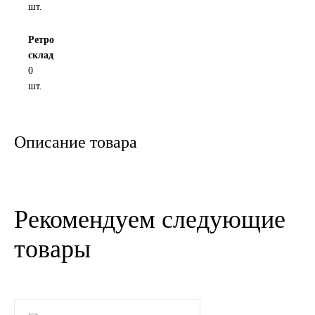
шт.
Новоуфимский НПЗ
Ретро
склад
Оригинальные масла
0
шт.
РОСНЕФТЬ
MOZER
Описание товара
North Sea Lubricants
Подшипники
Рекомендуем следующие
АПП
товары
ГПЗ
ЕПК