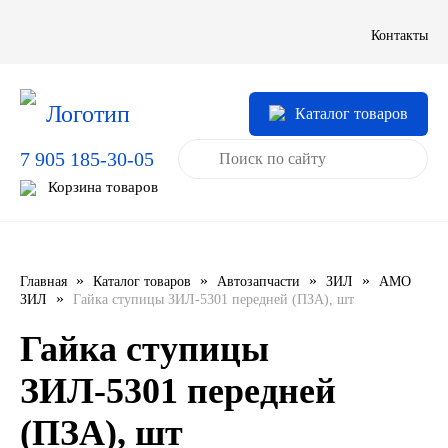
LIQUI MOLY
Контакты
LUXE
Каталог товаров
MANNOL
7 905 185-30-05
MOBIL
Корзина товаров
MOTUL
OIL RIGHT
»
»
»
»
Главная
Каталог товаров
Автозапчасти
ЗИЛ
АМО
»
ЗИЛ
Гайка ступицы ЗИЛ-5301 передней (ПЗА), шт
Petro Canada
Гайка ступицы
REPSOL
ЗИЛ-5301 передней
(ПЗА), шт
SHELL