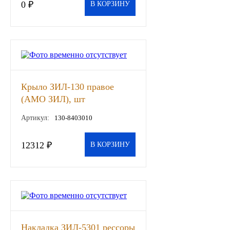
0 ₽
В КОРЗИНУ
ГАЗПРОМ
РОСНЕФТЬ
Автозапчасти
Крыло ЗИЛ-130 правое
ЗИЛ
(АМО ЗИЛ), шт
Артикул:
130-8403010
ВАЗ
12312 ₽
В КОРЗИНУ
МАЗ
КАМАЗ
ГАЗ
ПАЗ, КАВЗ
Накладка ЗИЛ-5301 рессоры