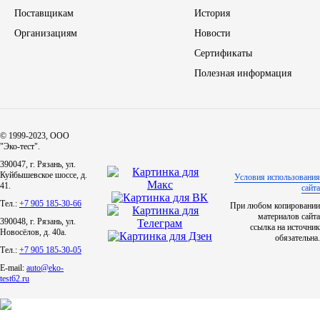
Поставщикам
История
ЯМЗ
Организациям
Новости
Сертификаты
Cummmins
Полезная информация
Автотовары
Автоаксессуары
© 1999-2023, ООО
"Эко-тест".
390047, г. Рязань, ул.
Автохимия
Куйбышевское шоссе, д.
Условия использования
41.
сайта
Тел.:
+7 905 185-30-66
При любом копировании
Материалы для ремонта
материалов сайта
390048, г. Рязань, ул.
ссылка на источник
Новосёлов, д. 40а.
обязательна.
АКБ
Тел.:
+7 905 185-30-05
E-mail:
auto@eko-
Свечи
test62.ru
Лампы