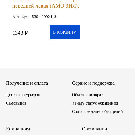
передней левая (АМО ЗИЛ),
Иномарки
шт
Артикул:
5301-2902413
КРАЗ
1343 ₽
В КОРЗИНУ
ММЗ
ЛИАЗ
МТЗ
Получение и оплата
Сервис и поддержка
Спецтехника
Доставка курьером
Обмен и возврат
УАЗ
Самовывоз
Узнать статус обращения
Сопровождение обращений
УРАЛ
Компаниям
О компании
Фильтры