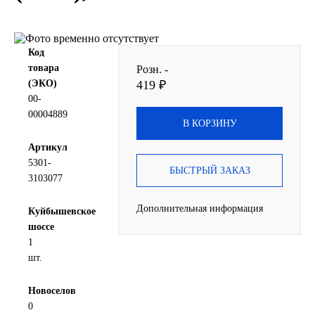
SINTEC
Код
TOTACHI
товара
Розн. -
(ЭКО)
419 ₽
TOTAL
00-
00004889
В КОРЗИНУ
UNIX
Артикул
Valvoline
5301-
БЫСТРЫЙ ЗАКАЗ
3103077
ZIC
Дополнительная информация
Куйбышевское
шоссе
BP VISCO
1
шт.
ГАЗПРОМ
Новоселов
ЛУКОЙЛ
0