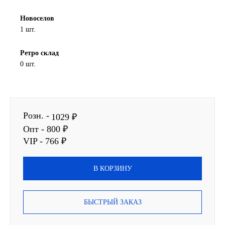
SINTEC
Новоселов
1 шт.
TOTACHI
Ретро склад
0 шт.
TOTAL
UNIX
Розн. -
Valvoline
1029 ₽
Опт - 800 ₽
ZIC
VIP - 766 ₽
BP VISCO
В КОРЗИНУ
ГАЗПРОМ
БЫСТРЫЙ ЗАКАЗ
ЛУКОЙЛ