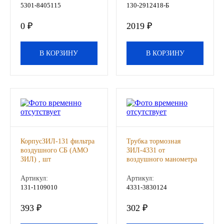
5301-8405115
130-2912418-Б
Другие бренды подшипников
0 ₽
2019 ₽
Автожидкости
В КОРЗИНУ
В КОРЗИНУ
Охлаждающие жидкости
Тормозные жидкости
Специальные жидкости
Автосмазки
КорпусЗИЛ-131 фильтра
Трубка тормозная
воздушного СБ (АМО
ЗИЛ-4331 от
ЗИЛ) , шт
воздушного манометра
CHEVRON
(АМО ЗИЛ), шт
Артикул:
Артикул:
131-1109010
4331-3830124
OIL RIGHT
393 ₽
302 ₽
АГРИНОЛ