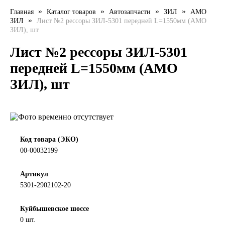
»
»
»
»
Главная
Каталог товаров
Автозапчасти
ЗИЛ
АМО
LIQUI MOLY
»
ЗИЛ
Лист №2 рессоры ЗИЛ-5301 передней L=1550мм (АМО
ЗИЛ), шт
LUXE
Лист №2 рессоры ЗИЛ-5301
MANNOL
передней L=1550мм (АМО
ЗИЛ), шт
MOBIL
MOTUL
OIL RIGHT
Код товара (ЭКО)
00-00032199
Petro Canada
Артикул
5301-2902102-20
REPSOL
Куйбышевское шоссе
SHELL
0 шт.