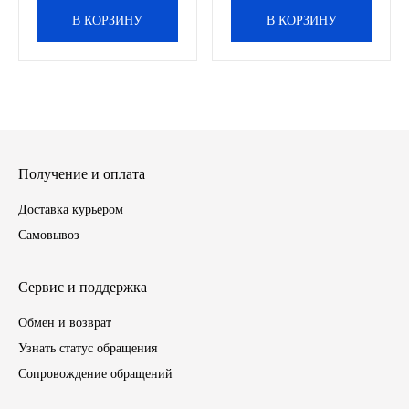
В КОРЗИНУ
В КОРЗИНУ
ГАЗПРОМ
РОСНЕФТЬ
Автозапчасти
ЗИЛ
Получение и оплата
Доставка курьером
ВАЗ
Самовывоз
МАЗ
Сервис и поддержка
КАМАЗ
Обмен и возврат
Узнать статус обращения
ГАЗ
Сопровождение обращений
ПАЗ, КАВЗ