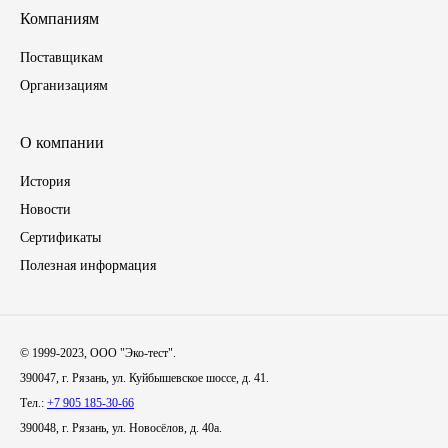
Компаниям
Иномарки
Поставщикам
Организациям
КРАЗ
ММЗ
О компании
История
ЛИАЗ
Новости
МТЗ
Сертификаты
Полезная информация
Спецтехника
УАЗ
© 1999-2023, ООО "Эко-тест".
390047, г. Рязань, ул. Куйбышевское шоссе, д. 41.
УРАЛ
Тел.:
+7 905 185-30-66
390048, г. Рязань, ул. Новосёлов, д. 40а.
Фильтры