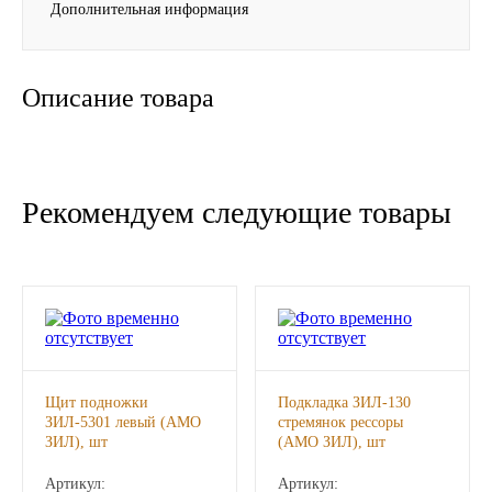
Дополнительная информация
Новоуфимский НПЗ
Оригинальные масла
Описание товара
РОСНЕФТЬ
MOZER
Рекомендуем следующие товары
North Sea Lubricants
Подшипники
АПП
Щит подножки
Подкладка ЗИЛ-130
ГПЗ
ЗИЛ-5301 левый (АМО
стремянок рессоры
ЗИЛ), шт
(АМО ЗИЛ), шт
ЕПК
Артикул:
Артикул: