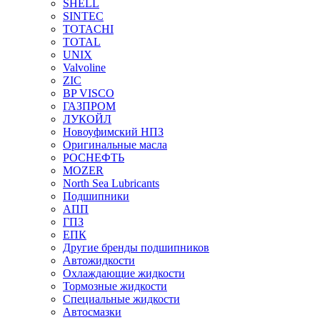
SHELL
SINTEC
TOTACHI
TOTAL
UNIX
Valvoline
ZIC
BP VISCO
ГАЗПРОМ
ЛУКОЙЛ
Новоуфимский НПЗ
Оригинальные масла
РОСНЕФТЬ
MOZER
North Sea Lubricants
Подшипники
АПП
ГПЗ
ЕПК
Другие бренды подшипников
Автожидкости
Охлаждающие жидкости
Тормозные жидкости
Специальные жидкости
Автосмазки