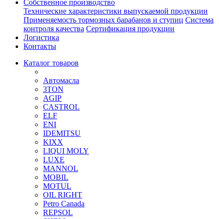
Собственное производство
Технические характеристики выпускаемой продукции
Применяемость тормозных барабанов и ступиц
Система
контроля качества
Сертификация продукции
Логистика
Контакты
Каталог товаров
Автомасла
3TON
AGIP
CASTROL
ELF
ENI
IDEMITSU
KIXX
LIQUI MOLY
LUXE
MANNOL
MOBIL
MOTUL
OIL RIGHT
Petro Canada
REPSOL