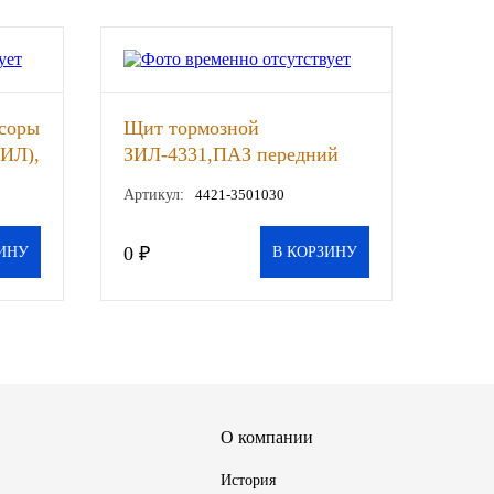
ссоры
Щит тормозной
ЗИЛ),
ЗИЛ-4331,ПАЗ передний
прав (АМО ЗИЛ), шт
Артикул:
4421-3501030
0 ₽
ИНУ
В КОРЗИНУ
О компании
История