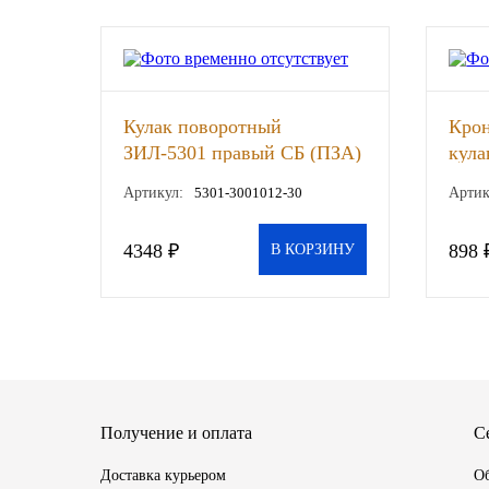
SINTEC
TOTACHI
Кулак поворотный
Кро
TOTAL
ЗИЛ-5301 правый СБ (ПЗА)
кула
пере
Артикул:
5301-3001012-30
Артик
UNIX
шт
4348 ₽
898 
Valvoline
В КОРЗИНУ
ZIC
BP VISCO
ГАЗПРОМ
Получение и оплата
С
ЛУКОЙЛ
Доставка курьером
Об