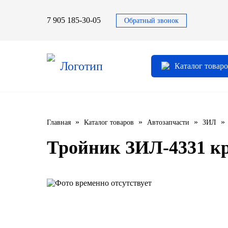
7 905 185-30-05
Обратный звонок
Автомасла
Автоновости
Технические характеристики
выпускаемой продукции
3TON
Автоблог
Каталог товар
Применяемость тормозных
барабанов и ступиц
AGIP
Специальная оценка условий труда
Система контроля качества
CASTROL
»
»
»
»
Главная
Каталог товаров
Автозапчасти
ЗИЛ
Сертификация продукции
ELF
Тройник ЗИЛ-4331 кр
ENI
IDEMITSU
KIXX