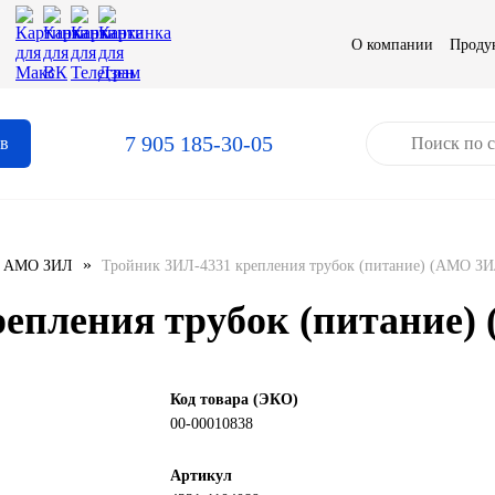
О компании
Проду
7 905 185-30-05
ов
»
АМО ЗИЛ
Тройник ЗИЛ-4331 крепления трубок (питание) (АМО ЗИ
епления трубок (питание)
Код товара (ЭКО)
00-00010838
Артикул