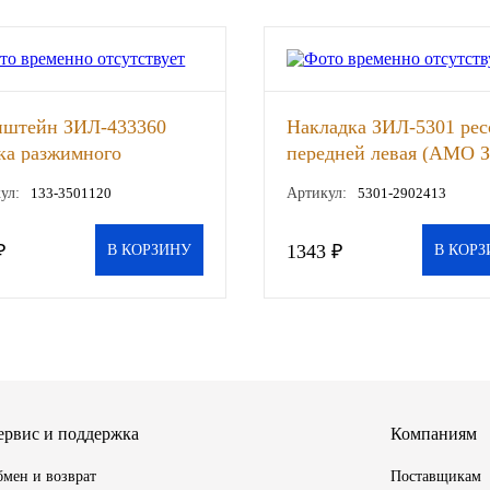
нштейн ЗИЛ-433360
Накладка ЗИЛ-5301 ре
ка разжимного
передней левая (АМО 
дний правый (РЗАА),
шт
ул:
133-3501120
Артикул:
5301-2902413
₽
1343 ₽
В КОРЗИНУ
В КОРЗ
ервис и поддержка
Компаниям
мен и возврат
Поставщикам