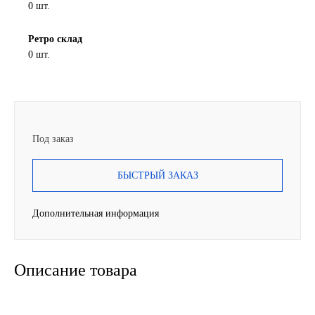
0 шт.
SINTEC
Ретро склад
0 шт.
TOTACHI
TOTAL
UNIX
Под заказ
Valvoline
БЫСТРЫЙ ЗАКАЗ
ZIC
Дополнительная информация
BP VISCO
Описание товара
ГАЗПРОМ
ЛУКОЙЛ