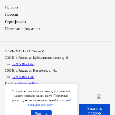
История
Иномарки
Новости
Сертификаты
КРАЗ
Полезная информация
ММЗ
ЛИАЗ
© 1999-2023, ООО "Эко-тест".
390047, г. Рязань, ул. Куйбышевское шоссе, д. 41.
МТЗ
Тел.:
+7 905 185-30-66
390048, г. Рязань, ул. Новосёлов, д. 40а.
Спецтехника
Тел.:
+7 905 185-30-05
E-mail:
auto@eko-test62.ru
УАЗ
Мы используем файлы cookie для улучшения
вашего опыта на нашем сайте. Продолжая
УРАЛ
просмотр, вы соглашаетесь с нашей
Политикой
конфиденциальности
.
Заказать
Условия использования сайта
Фильтры
подбор
Принять