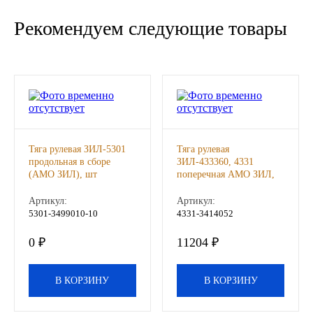
Новоуфимский НПЗ
Рекомендуем следующие товары
Оригинальные масла
РОСНЕФТЬ
MOZER
Тяга рулевая ЗИЛ-5301
Тяга рулевая
North Sea Lubricants
продольная в сборе
ЗИЛ-433360, 4331
(АМО ЗИЛ), шт
поперечная АМО ЗИЛ,
шт
Подшипники
Артикул:
Артикул:
5301-3499010-10
4331-3414052
АПП
0 ₽
11204 ₽
ГПЗ
В КОРЗИНУ
В КОРЗИНУ
ЕПК