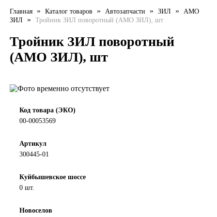
»
»
»
»
Главная
Каталог товаров
Автозапчасти
ЗИЛ
АМО
LIQUI MOLY
»
ЗИЛ
Тройник ЗИЛ поворотный (АМО ЗИЛ), шт
LUXE
Тройник ЗИЛ поворотный
(АМО ЗИЛ), шт
MANNOL
MOBIL
MOTUL
Код товара (ЭКО)
00-00053569
OIL RIGHT
Артикул
300445-01
Petro Canada
Куйбышевское шоссе
REPSOL
0 шт.
SHELL
Новоселов