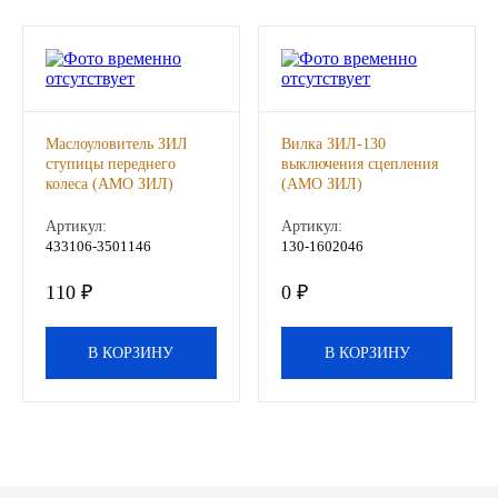
Другие бренды подшипников
Автожидкости
Маслоуловитель ЗИЛ
Вилка ЗИЛ-130
Охлаждающие жидкости
ступицы переднего
выключения сцепления
колеса (АМО ЗИЛ)
(АМО ЗИЛ)
Тормозные жидкости
Артикул:
Артикул:
433106-3501146
130-1602046
Специальные жидкости
110 ₽
0 ₽
Автосмазки
В КОРЗИНУ
В КОРЗИНУ
CHEVRON
OIL RIGHT
АГРИНОЛ