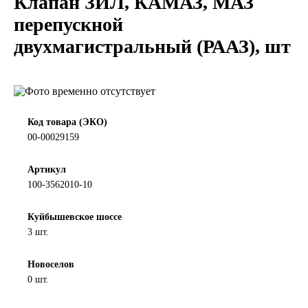
Клапан ЗИЛ, КАМАЗ, МАЗ
LIQUI MOLY
перепускной
двухмагистральный (РААЗ), шт
LUXE
MANNOL
MOBIL
Код товара (ЭКО)
00-00029159
MOTUL
Артикул
100-3562010-10
OIL RIGHT
Куйбышевское шоссе
Petro Canada
3 шт.
REPSOL
Новоселов
0 шт.
SHELL