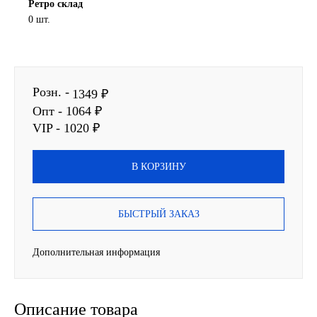
Ретро склад
0 шт.
SINTEC
TOTACHI
Розн. -
TOTAL
1349 ₽
Опт - 1064 ₽
UNIX
VIP - 1020 ₽
Valvoline
В КОРЗИНУ
ZIC
БЫСТРЫЙ ЗАКАЗ
BP VISCO
Дополнительная информация
ГАЗПРОМ
ЛУКОЙЛ
Описание товара