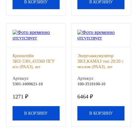
В КОРЗИНУ
В КОРЗИНУ
Другие бренды подшипников
Автожидкости
Охлаждающие жидкости
Тормозные жидкости
Кронштейн
Энергоаккумулятор
ЗИЛ-5301,433360 ПГУ
ЗИЛ,КАМАЗ тип 20/20 с
н/о (РААЗ), шт
чехлом (РААЗ), шт
Специальные жидкости
Артикул:
Артикул:
5301-1609621-10
100-3519100-10
Автосмазки
1271 ₽
6464 ₽
CHEVRON
В КОРЗИНУ
В КОРЗИНУ
OIL RIGHT
АГРИНОЛ