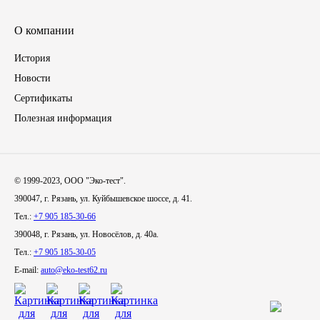
Иномарки
О компании
История
КРАЗ
Новости
ММЗ
Сертификаты
Полезная информация
ЛИАЗ
МТЗ
© 1999-2023, ООО "Эко-тест".
390047, г. Рязань, ул. Куйбышевское шоссе, д. 41.
Спецтехника
Тел.:
+7 905 185-30-66
390048, г. Рязань, ул. Новосёлов, д. 40а.
УАЗ
Тел.:
+7 905 185-30-05
E-mail:
auto@eko-test62.ru
УРАЛ
Фильтры