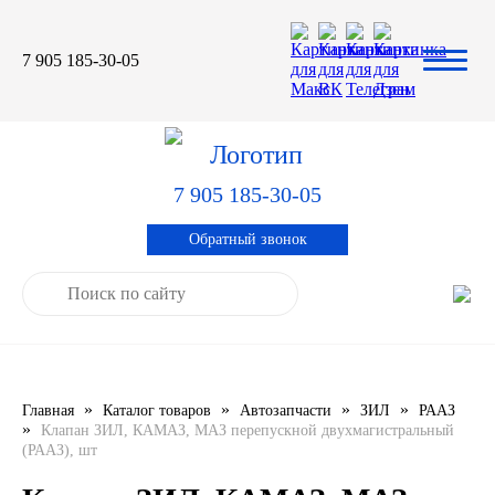
7 905 185-30-05
Автомасла
Автоновости
Технические характеристики
выпускаемой продукции
3TON
Автоблог
Применяемость тормозных
барабанов и ступиц
7 905 185-30-05
AGIP
Специальная оценка условий труда
Система контроля качества
Обратный звонок
CASTROL
Сертификация продукции
ELF
ENI
»
»
»
»
Главная
Каталог товаров
Автозапчасти
ЗИЛ
РААЗ
IDEMITSU
»
Клапан ЗИЛ, КАМАЗ, МАЗ перепускной двухмагистральный
(РААЗ), шт
KIXX