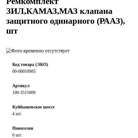
Ремкомплект
LIQUI MOLY
ЗИЛ,КАМАЗ,МАЗ клапана
защитного одинарного (РААЗ),
LUXE
шт
MANNOL
MOBIL
Код товара (ЭКО)
MOTUL
00-00010985
OIL RIGHT
Артикул
100-3515009
Petro Canada
Куйбышевское шоссе
4 шт.
REPSOL
Новоселов
SHELL
0 шт.