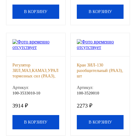
Другие бренды подшипников
В КОРЗИНУ
В КОРЗИНУ
Автожидкости
Охлаждающие жидкости
Тормозные жидкости
Регулятор
Кран ЗИЛ-130
Специальные жидкости
ЗИЛ,МАЗ,КАМАЗ,УРАЛ
разобщительный (РААЗ),
тормозных сил (РААЗ),
шт
шт
Автосмазки
Артикул:
Артикул:
100-3533010-10
100-3520010
CHEVRON
3914 ₽
2273 ₽
OIL RIGHT
В КОРЗИНУ
В КОРЗИНУ
АГРИНОЛ