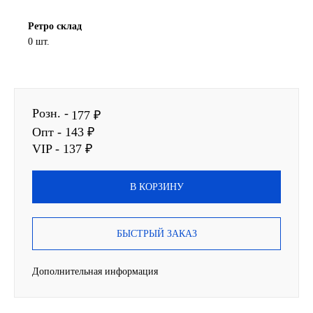
SINTEC
Ретро склад
0 шт.
TOTACHI
TOTAL
Розн. -
177 ₽
UNIX
Опт - 143 ₽
VIP - 137 ₽
Valvoline
В КОРЗИНУ
ZIC
BP VISCO
БЫСТРЫЙ ЗАКАЗ
ГАЗПРОМ
Дополнительная информация
ЛУКОЙЛ