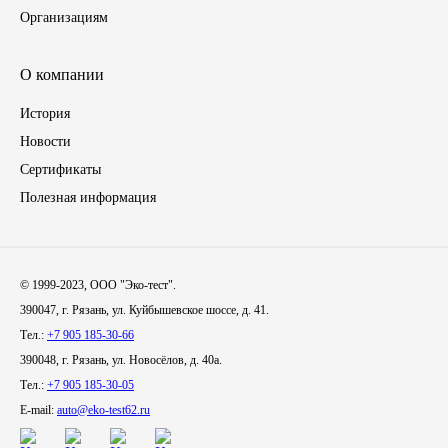
Организациям
Иномарки
О компании
КРАЗ
История
ММЗ
Новости
Сертификаты
ЛИАЗ
Полезная информация
МТЗ
© 1999-2023, ООО "Эко-тест".
Спецтехника
390047, г. Рязань, ул. Куйбышевское шоссе, д. 41.
Тел.:
+7 905 185-30-66
УАЗ
390048, г. Рязань, ул. Новосёлов, д. 40а.
Тел.:
+7 905 185-30-05
УРАЛ
E-mail:
auto@eko-test62.ru
Фильтры