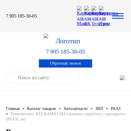
7 905 185-30-05
Автомасла
Автоновости
Технические характеристики
выпускаемой продукции
3TON
Автоблог
Применяемость тормозных
барабанов и ступиц
7 905 185-30-05
AGIP
Специальная оценка условий труда
Система контроля качества
Обратный звонок
CASTROL
Сертификация продукции
ELF
ENI
»
»
»
»
Главная
Каталог товаров
Автозапчасти
ЗИЛ
РААЗ
IDEMITSU
»
Ремкомплект ЗИЛ,КАМАЗ,МАЗ клапана защитного одинарного
(РААЗ), шт
KIXX