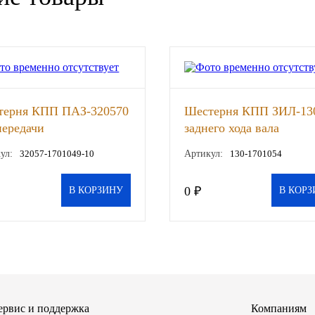
терня КПП ПАЗ-320570
Шестерня КПП ЗИЛ-13
передачи
заднего хода вала
ежуточного вала z=24
промежуточного z=20
ул:
32057-1701049-10
Артикул:
130-1701054
З), шт
(СААЗ), шт
0 ₽
В КОРЗИНУ
В КОРЗ
ервис и поддержка
Компаниям