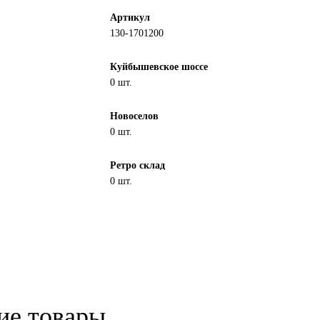
Артикул
130-1701200
Куйбышевское шоссе
0 шт.
Новоселов
0 шт.
Ретро склад
0 шт.
ие товары