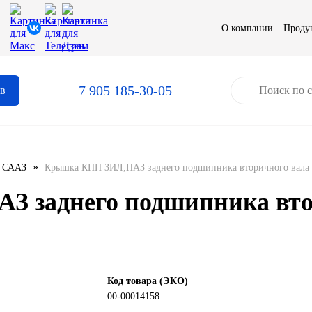
О компании
Проду
7 905 185-30-05
ов
»
СААЗ
Крышка КПП ЗИЛ,ПАЗ заднего подшипника вторичного вала 
 заднего подшипника втор
Код товара (ЭКО)
00-00014158