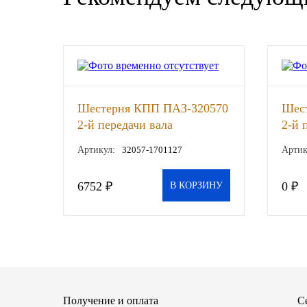
SINTEC
TOTACHI
TOTAL
Шестерня КПП ПАЗ-320570
Шес
UNIX
2-й передачи вала
2-й 
вторичного z=39 (СААЗ)
пром
Артикул:
32057-1701127
Артик
(САА
Valvoline
6752 ₽
0 ₽
В КОРЗИНУ
ZIC
BP VISCO
ГАЗПРОМ
ЛУКОЙЛ
Получение и оплата
С