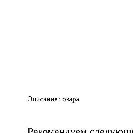
LIQUI MOLY
LUXE
MANNOL
MOBIL
MOTUL
OIL RIGHT
Petro Canada
Описание товара
REPSOL
SHELL
Рекомендуем следующ