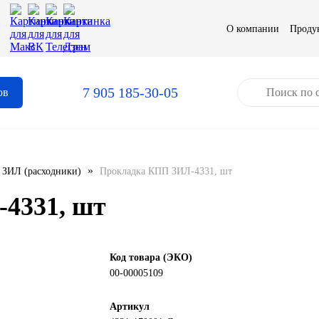
О компании
Проду
7 905 185-30-05
ов
»
ЗИЛ (расходники)
Прокладка КПП ЗИЛ-4331, шт
4331, шт
Код товара (ЭКО)
00-00005109
Артикул