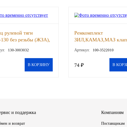
ц рулевой тяги
Ремкомплект
130 без резьбы (ЖЗА),
ЗИЛ,КАМАЗ,МАЗ клап
управления тормозами
ул:
130-3003032
Артикул:
100-3522010
прицепа с двухпровод
приводом, шт
74 ₽
В КОРЗИНУ
В КОРЗ
ервис и поддержка
Компаниям
мен и возврат
Поставщикам