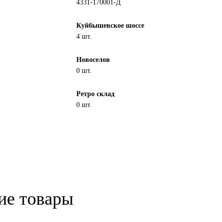
4331-170001-Д
Куйбышевское шоссе
4 шт.
Новоселов
0 шт.
Ретро склад
0 шт.
ие товары