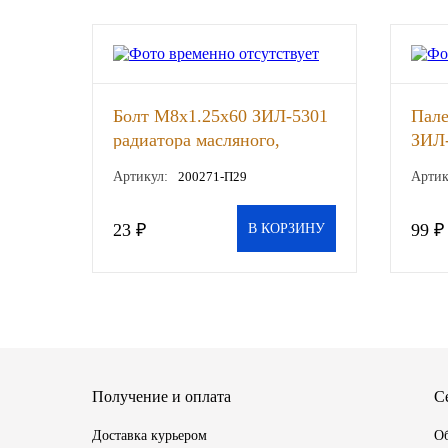
SINTEC
TOTACHI
Болт М8х1.25х60 ЗИЛ-5301
Пале
TOTAL
радиатора масляного,
ЗИЛ-
ЗМЗ-406 пластины
шт
Артикул:
200271-П29
Артик
UNIX
звездочки вала
промежуточного (ЭТНА),
23 ₽
99 ₽
Valvoline
В КОРЗИНУ
шт
ZIC
BP VISCO
ГАЗПРОМ
Получение и оплата
С
ЛУКОЙЛ
Доставка курьером
Об