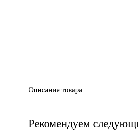
LIQUI MOLY
LUXE
MANNOL
MOBIL
MOTUL
OIL RIGHT
Описание товара
Petro Canada
REPSOL
Рекомендуем следующ
SHELL