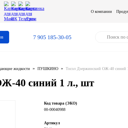
О компании
Проду
7 905 185-30-05
ов
»
»
ающие жидкости
ПУШКИНО
Тосол Дзержинский ОЖ-40 синий 1
Ж-40 синий 1 л., шт
Код товара (ЭКО)
00-00040988
Артикул