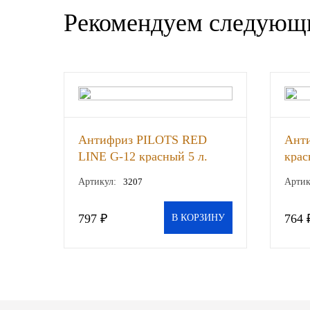
Рекомендуем следующ
Другие бренды подшипников
Автожидкости
Охлаждающие жидкости
Тормозные жидкости
Антифриз PILOTS RED
Анти
LINE G-12 красный 5 л.
крас
Специальные жидкости
Артикул:
3207
Артик
Автосмазки
797 ₽
764 
В КОРЗИНУ
CHEVRON
OIL RIGHT
АГРИНОЛ