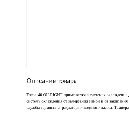
Новоуфимский НПЗ
Оригинальные масла
РОСНЕФТЬ
MOZER
North Sea Lubricants
Описание товара
Подшипники
Тосол-40 OILRIGHT применяется в системах охлаждения 
АПП
систему охлаждения от замерзания зимой и от закипания
службы термостата, радиатора и водяного насоса. Темпер
ГПЗ
ЕПК